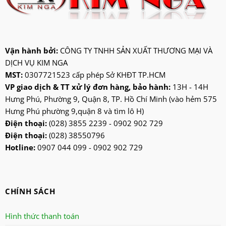
jatec
jiplai
kadeka
kangaroo
Vận hành bởi:
CÔNG TY TNHH SẢN XUẤT THƯƠNG MẠI VÀ
DỊCH VỤ KIM NGA
kangen
MST:
0307721523 cấp phép Sở KHĐT TP.HCM
kdk
VP giao dịch & TT xử lý đơn hàng, bảo hành:
13H - 14H
ktp
Hưng Phú, Phường 9, Quận 8, TP. Hồ Chí Minh (vào hẻm 575
lifan
Hưng Phú phường 9,quận 8 và tìm lô H)
Mitsubishi
Điện thoại:
(028) 3855 2239 - 0902 902 729
Điện thoại:
(028) 38550796
nanoco
Hotline:
0907 044 099 - 0902 902 729
ninosun
niq
onchyo
CHÍNH SÁCH
oulai
Panasonic
Hình thức thanh toán