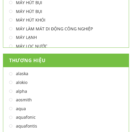
MÁY HÚT BỤI
MÁY HÚT BỤI
MÁY HÚT KHÓI
MÁY LÀM MÁT DI ĐỘNG CÔNG NGHIỆP
MÁY LẠNH
MÁY LỌC NƯỚC
MÁY NƯỚC NÓNG
THƯƠNG HIỆU
MÁY NƯỚC NÓNG - LẠNH
MÁY SẤY TAY
alaska
MÁY XAY ĐA NĂNG
alokio
NỒI CHIÊN
alpha
NỒI CHIÊN
aosmith
Thiết bị lọc nước
aqua
TỦ ĐÔNG
aquafonic
TỦ MÁT
aquafontis