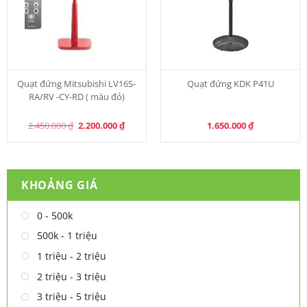
Quạt đứng Mitsubishi LV16S-
Quạt đứng KDK P41U
RA/RV -CY-RD ( màu đỏ)
Original
Current
2.450.000
₫
2.200.000
₫
1.650.000
₫
price
price
was:
is:
2.450.000 ₫.
2.200.000 ₫.
KHOẢNG GIÁ
0 - 500k
500k - 1 triệu
1 triệu - 2 triệu
2 triệu - 3 triệu
3 triệu - 5 triệu