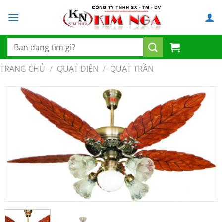
Chuyển
đến
nội
dung
Tìm
kiếm:
TRANG CHỦ
/
QUẠT ĐIỆN
/
QUẠT TRẦN