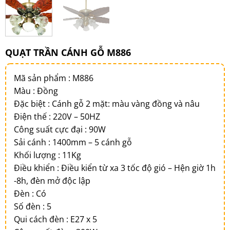
QUẠT TRẦN CÁNH GỖ M886
Mã sản phẩm : M886
Màu : Đồng
Đặc biệt : Cánh gỗ 2 mặt: màu vàng đồng và nâu
Điện thế : 220V – 50HZ
Công suất cực đại : 90W
Sải cánh : 1400mm – 5 cánh gỗ
Khối lượng : 11Kg
Điều khiển : Điều kiển từ xa 3 tốc độ gió – Hện giờ 1h
-8h, đèn mở độc lập
Đèn : Có
Số đèn : 5
Qui cách đèn : E27 x 5