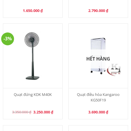
1.650.000
₫
2.790.000
₫
-3%
HẾT HÀNG
Quạt đứng KDK M40K
Quạt điều hòa Kangaroo
KG50F19
Original
Current
3.350.000
₫
3.250.000
₫
3.690.000
₫
price
price
was:
is:
3.350.000 ₫.
3.250.000 ₫.