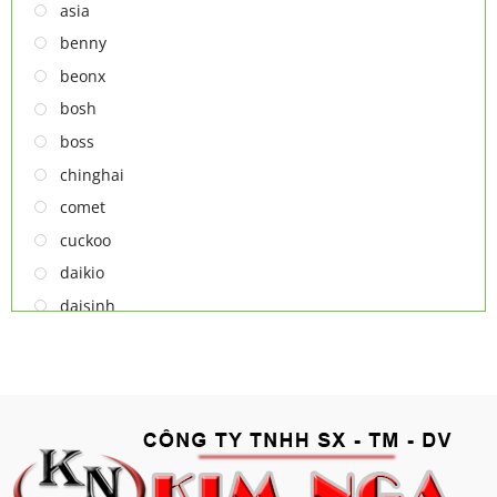
TỦ RƯỢU
asia
LÒ VI SÓNG
benny
MÁY LỌC KHÔNG KHÍ
beonx
MÁY NƯỚC NÓNG LẠNH
bosh
NỒI CƠM ĐIỆN
boss
QUẠT ĐIỆN
chinghai
comet
cuckoo
daikio
daisinh
deawoo
deton
hatari
hitachi
ifan