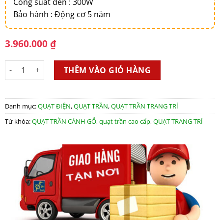
Công suất đèn : 300W
Bảo hành : Động cơ 5 năm
3.960.000
₫
QUẠT TRẦN CÁNH GỖ M886 số lượng
THÊM VÀO GIỎ HÀNG
Danh mục:
QUẠT ĐIỆN
,
QUẠT TRẦN
,
QUẠT TRẦN TRANG TRÍ
Từ khóa:
QUẠT TRẦN CÁNH GỖ
,
quạt trần cao cấp
,
QUẠT TRANG TRÍ