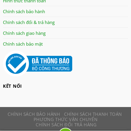
Hình thức thanh toán
panworld
Chính sách bảo hành
philip
Chính sách đổi & trả hàng
robot
senko
Chính sách giao hàng
sharp
Chính sách bảo mật
sonic
sunhouse
superwin
tiger
tiross
KẾT NỐI
Toshiba
xay da nang
CHÍNH SÁCH BẢO HÀNH
CHÍNH SÁCH THANH TOÁN
PHƯƠNG THỨC VẬN CHUYỂN
CHÍNH SÁCH ĐỔI TRẢ HÀNG