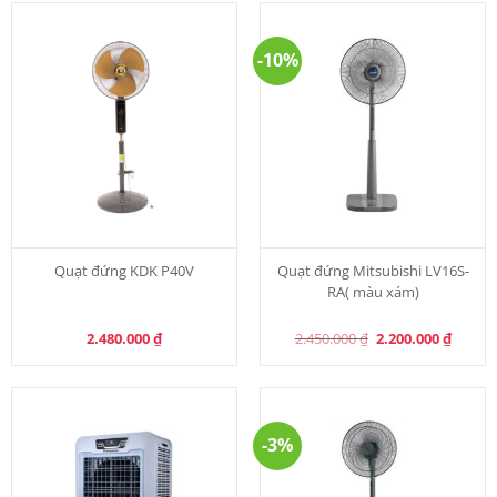
-10%
Quạt đứng KDK P40V
Quạt đứng Mitsubishi LV16S-
RA( màu xám)
Original
Curren
2.480.000
₫
2.450.000
₫
2.200.000
₫
price
price
was:
is:
2.450.000 ₫.
2.200.0
-3%