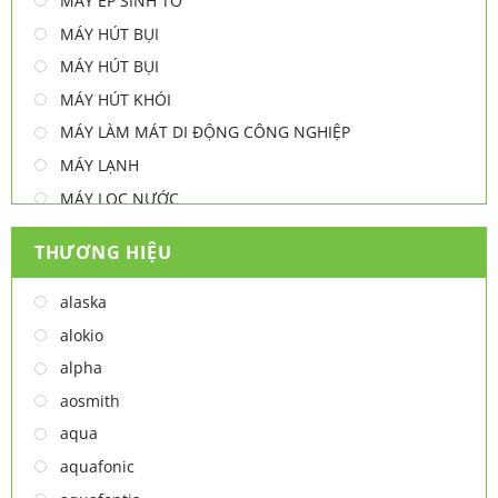
MÁY ÉP SINH TỐ
MÁY HÚT BỤI
MÁY HÚT BỤI
MÁY HÚT KHÓI
MÁY LÀM MÁT DI ĐỘNG CÔNG NGHIỆP
MÁY LẠNH
MÁY LỌC NƯỚC
MÁY NƯỚC NÓNG
THƯƠNG HIỆU
MÁY NƯỚC NÓNG - LẠNH
MÁY SẤY TAY
alaska
MÁY XAY ĐA NĂNG
alokio
NỒI CHIÊN
alpha
NỒI CHIÊN
aosmith
Thiết bị lọc nước
aqua
TỦ ĐÔNG
aquafonic
TỦ MÁT