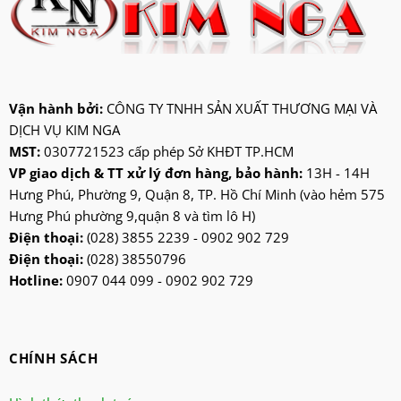
jatec
jiplai
kadeka
kangaroo
Vận hành bởi:
CÔNG TY TNHH SẢN XUẤT THƯƠNG MẠI VÀ
DỊCH VỤ KIM NGA
kangen
MST:
0307721523 cấp phép Sở KHĐT TP.HCM
kdk
VP giao dịch & TT xử lý đơn hàng, bảo hành:
13H - 14H
ktp
Hưng Phú, Phường 9, Quận 8, TP. Hồ Chí Minh (vào hẻm 575
lifan
Hưng Phú phường 9,quận 8 và tìm lô H)
Mitsubishi
Điện thoại:
(028) 3855 2239 - 0902 902 729
Điện thoại:
(028) 38550796
nanoco
Hotline:
0907 044 099 - 0902 902 729
ninosun
niq
onchyo
CHÍNH SÁCH
oulai
Panasonic