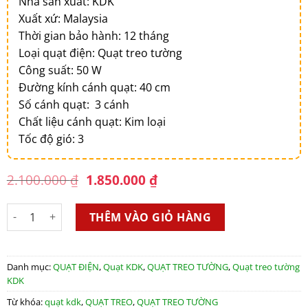
Nhà sản xuất: KDK
Xuất xứ: Malaysia
Thời gian bảo hành: 12 tháng
Loại quạt điện: Quạt treo tường
Công suất: 50 W
Đường kính cánh quạt: 40 cm
Số cánh quạt: 3 cánh
Chất liệu cánh quạt: Kim loại
Tốc độ gió: 3
Original
Current
2.100.000
₫
1.850.000
₫
price
price
was:
is:
Quạt treo KDK M40C số lượng
2.100.000 ₫.
1.850.000 ₫.
THÊM VÀO GIỎ HÀNG
Danh mục:
QUẠT ĐIỆN
,
Quạt KDK
,
QUẠT TREO TƯỜNG
,
Quạt treo tường
KDK
Từ khóa:
quạt kdk
,
QUẠT TREO
,
QUẠT TREO TƯỜNG