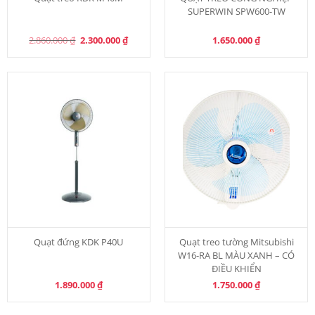
SUPERWIN SPW600-TW
Original
Current
2.860.000
₫
2.300.000
₫
1.650.000
₫
price
price
was:
is:
2.860.000 ₫.
2.300.000 ₫.
Quạt đứng KDK P40U
Quạt treo tường Mitsubishi
W16-RA BL MÀU XANH – CÓ
ĐIỀU KHIỂN
1.890.000
₫
1.750.000
₫