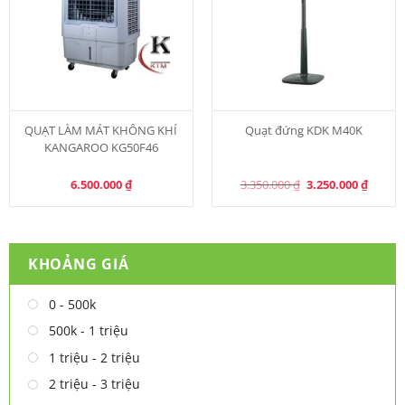
QUẠT LÀM MÁT KHÔNG KHÍ
Quạt đứng KDK M40K
KANGAROO KG50F46
Original
Curren
6.500.000
₫
3.350.000
₫
3.250.000
₫
price
price
was:
is:
3.350.000 ₫.
3.250.0
KHOẢNG GIÁ
0 - 500k
500k - 1 triệu
1 triệu - 2 triệu
2 triệu - 3 triệu