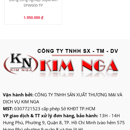
SPW600-TP
1.950.000
₫
Vận hành bởi:
CÔNG TY TNHH SẢN XUẤT THƯƠNG MẠI VÀ
DỊCH VỤ KIM NGA
MST:
0307721523 cấp phép Sở KHĐT TP.HCM
VP giao dịch & TT xử lý đơn hàng, bảo hành:
13H - 14H
Hưng Phú, Phường 9, Quận 8, TP. Hồ Chí Minh (vào hẻm 575
Hưng Phú phường 9,quận 8 và tìm lô H)