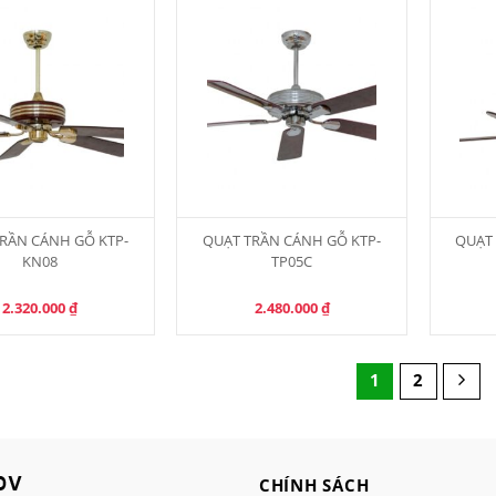
RẦN CÁNH GỖ KTP-
QUẠT TRẦN CÁNH GỖ KTP-
QUẠT 
KN08
TP05C
2.320.000
₫
2.480.000
₫
1
2
CHÍNH SÁCH