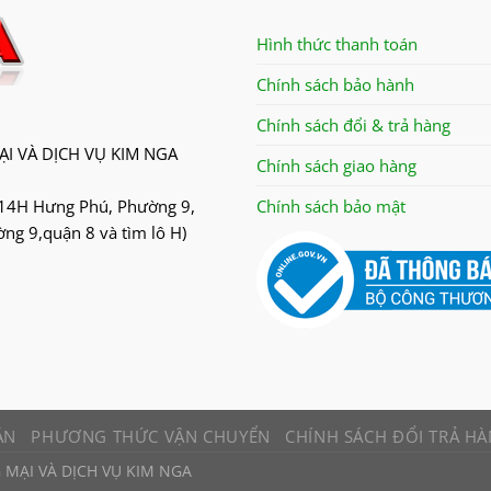
Hình thức thanh toán
Chính sách bảo hành
Chính sách đổi & trả hàng
I VÀ DỊCH VỤ KIM NGA
Chính sách giao hàng
14H Hưng Phú, Phường 9,
Chính sách bảo mật
g 9,quận 8 và tìm lô H)
ÁN
PHƯƠNG THỨC VẬN CHUYỂN
CHÍNH SÁCH ĐỔI TRẢ H
 MẠI VÀ DỊCH VỤ KIM NGA