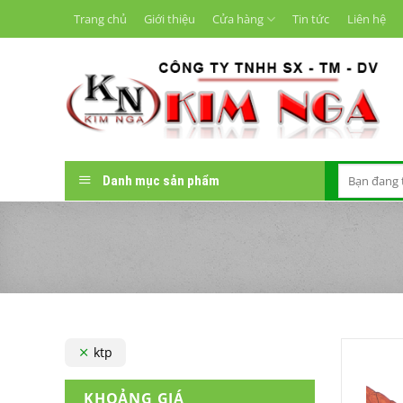
Chuyển
Trang chủ
Giới thiệu
Cửa hàng
Tin tức
Liên hệ
đến
nội
dung
Tìm
Danh mục sản phẩm
kiếm:
ktp
KHOẢNG GIÁ