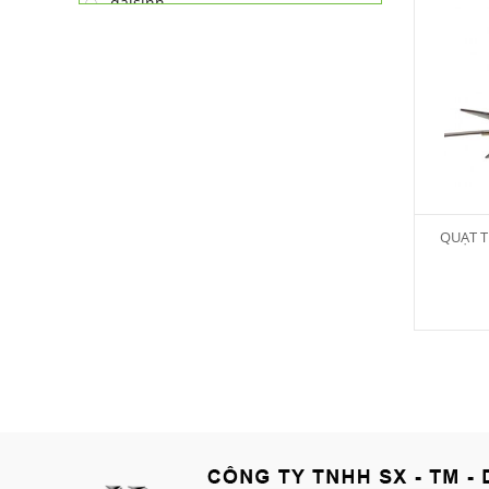
daisinh
deawoo
deton
hatari
hitachi
ifan
jatec
jiplai
QUẠT T
kadeka
kangaroo
kangen
kdk
ktp
lifan
Mitsubishi
nanoco