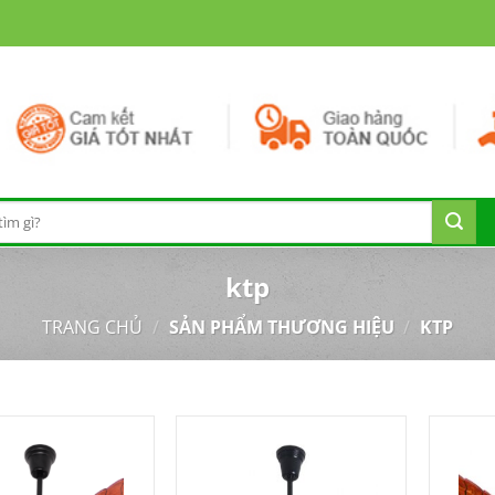
ktp
TRANG CHỦ
/
SẢN PHẨM THƯƠNG HIỆU
/
KTP