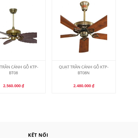
TRẦN CÁNH GỖ KTP-
QUẠT TRẦN CÁNH GỖ KTP-
BT08
BT08N
2.560.000
₫
2.480.000
₫
KẾT NỐI