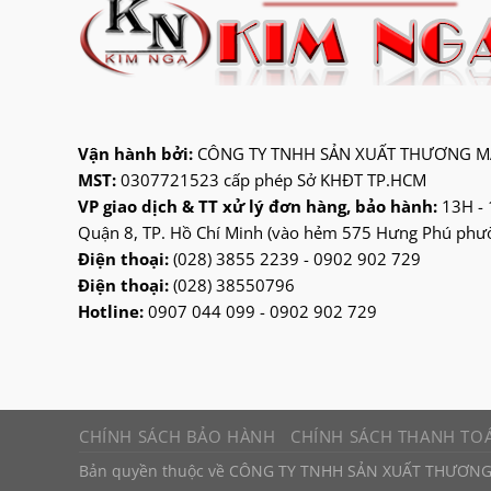
ninosun
niq
onchyo
oulai
Vận hành bởi:
CÔNG TY TNHH SẢN XUẤT THƯƠNG MẠ
Panasonic
MST:
0307721523 cấp phép Sở KHĐT TP.HCM
panworld
VP giao dịch & TT xử lý đơn hàng, bảo hành:
13H - 
philip
Quận 8, TP. Hồ Chí Minh (vào hẻm 575 Hưng Phú phườn
Điện thoại:
(028) 3855 2239 - 0902 902 729
robot
Điện thoại:
(028) 38550796
senko
Hotline:
0907 044 099 - 0902 902 729
sharp
sonic
sunhouse
superwin
CHÍNH SÁCH BẢO HÀNH
CHÍNH SÁCH THANH TO
tiger
Bản quyền thuộc về CÔNG TY TNHH SẢN XUẤT THƯƠNG
tiross