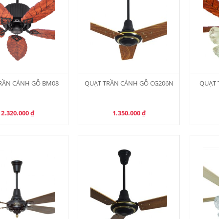
RẦN CÁNH GỖ BM08
QUẠT TRẦN CÁNH GỖ CG206N
QUẠT 
2.320.000
₫
1.350.000
₫