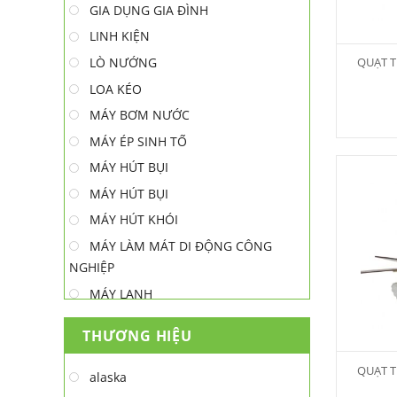
GIA DỤNG GIA ĐÌNH
LINH KIỆN
LÒ NƯỚNG
QUẠT T
LOA KÉO
MÁY BƠM NƯỚC
MÁY ÉP SINH TỐ
MÁY HÚT BỤI
MÁY HÚT BỤI
MÁY HÚT KHÓI
MÁY LÀM MÁT DI ĐỘNG CÔNG
NGHIỆP
MÁY LẠNH
MÁY LỌC NƯỚC
THƯƠNG HIỆU
MÁY NƯỚC NÓNG
QUẠT T
MÁY NƯỚC NÓNG - LẠNH
alaska