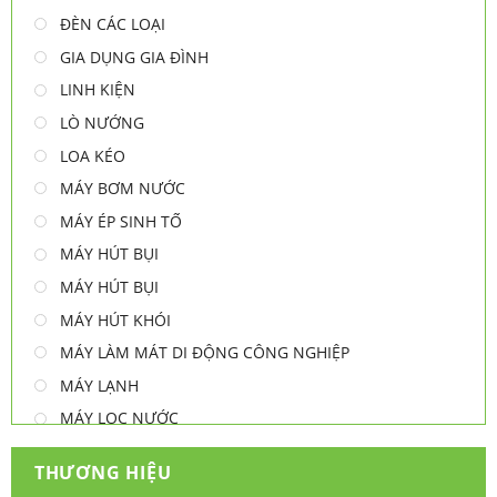
ĐÈN CÁC LOẠI
GIA DỤNG GIA ĐÌNH
LINH KIỆN
LÒ NƯỚNG
LOA KÉO
MÁY BƠM NƯỚC
MÁY ÉP SINH TỐ
MÁY HÚT BỤI
MÁY HÚT BỤI
MÁY HÚT KHÓI
MÁY LÀM MÁT DI ĐỘNG CÔNG NGHIỆP
MÁY LẠNH
MÁY LỌC NƯỚC
MÁY NƯỚC NÓNG
THƯƠNG HIỆU
MÁY NƯỚC NÓNG - LẠNH