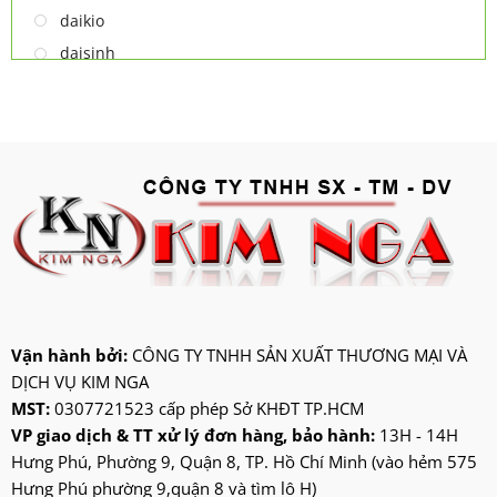
daikio
daisinh
deawoo
deton
hatari
hitachi
ifan
jatec
jiplai
kadeka
kangaroo
Vận hành bởi:
CÔNG TY TNHH SẢN XUẤT THƯƠNG MẠI VÀ
DỊCH VỤ KIM NGA
kangen
MST:
0307721523 cấp phép Sở KHĐT TP.HCM
kdk
VP giao dịch & TT xử lý đơn hàng, bảo hành:
13H - 14H
ktp
Hưng Phú, Phường 9, Quận 8, TP. Hồ Chí Minh (vào hẻm 575
lifan
Hưng Phú phường 9,quận 8 và tìm lô H)