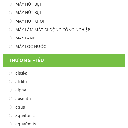
MÁY HÚT BỤI
MÁY HÚT BỤI
MÁY HÚT KHÓI
MÁY LÀM MÁT DI ĐỘNG CÔNG NGHIỆP
MÁY LẠNH
MÁY LỌC NƯỚC
MÁY NƯỚC NÓNG
THƯƠNG HIỆU
MÁY NƯỚC NÓNG - LẠNH
MÁY SẤY TAY
alaska
MÁY XAY ĐA NĂNG
alokio
NỒI CHIÊN
alpha
NỒI CHIÊN
aosmith
Thiết bị lọc nước
aqua
TỦ ĐÔNG
aquafonic
TỦ MÁT
aquafontis