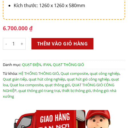
Kích thước: 1260 x 1260 x 580mm
6.700.000
₫
Quạt loa Composite gián tiếp iFan-126C số lượng
THÊM VÀO GIỎ HÀNG
Danh mục:
QUẠT ĐIỆN
,
IFAN
,
QUẠT THÔNG GIÓ
Từ khóa:
HỆ THỐNG THÔNG GIÓ
,
Quạt composite
,
quạt công nghiệp
,
Quạt gián tiếp
,
quạt hút công nghiệp
,
quạt hút gió công nghiệp
,
quạt
loa
,
Quạt loa composite
,
quạt thông gió
,
QUẠT THÔNG GIÓ CÔNG
NGHIỆP
,
quạt thông gió trang trại
,
thiết bị thông gió
,
thông gió nhà
xưởng