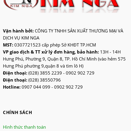
jatec
jiplai
kadeka
kangaroo
Vận hành bởi:
CÔNG TY TNHH SẢN XUẤT THƯƠNG MẠI VÀ
DỊCH VỤ KIM NGA
kangen
MST:
0307721523 cấp phép Sở KHĐT TP.HCM
kdk
VP giao dịch & TT xử lý đơn hàng, bảo hành:
13H - 14H
ktp
Hưng Phú, Phường 9, Quận 8, TP. Hồ Chí Minh (vào hẻm 575
lifan
Hưng Phú phường 9,quận 8 và tìm lô H)
Mitsubishi
Điện thoại:
(028) 3855 2239 - 0902 902 729
Điện thoại:
(028) 38550796
nanoco
Hotline:
0907 044 099 - 0902 902 729
ninosun
niq
onchyo
CHÍNH SÁCH
oulai
Panasonic
Hình thức thanh toán