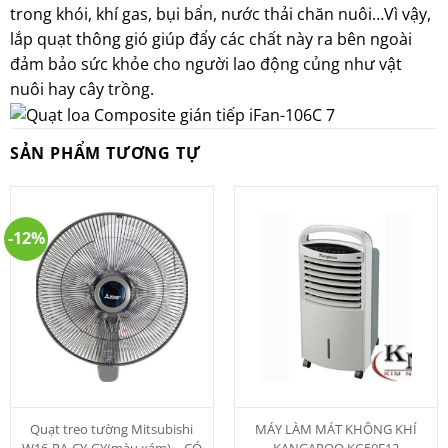
trong khói, khí gas, bụi bẩn, nước thải chăn nuôi…Vì vậy,
lắp quạt thông gió giúp đẩy các chất này ra bên ngoài
đảm bảo sức khỏe cho người lao động củng như vật
nuôi hay cây trồng.
SẢN PHẨM TƯƠNG TỰ
-12%
Quạt treo tường Mitsubishi
MÁY LÀM MÁT KHÔNG KHÍ
W16-RA-CY-GY(màu xám) – CÓ
KANGAROO KG50F12