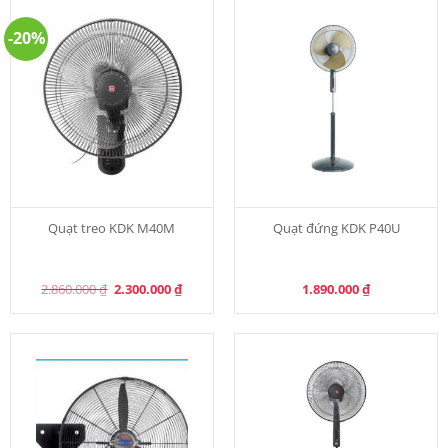
-20%
Quạt treo KDK M40M
Quạt đứng KDK P40U
Original
Current
2.860.000
₫
2.300.000
₫
1.890.000
₫
price
price
was:
is:
2.860.000 ₫.
2.300.000 ₫.