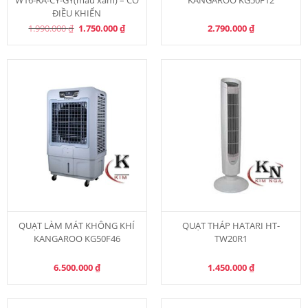
ĐIỀU KHIỂN
Original
Current
1.990.000
₫
1.750.000
₫
2.790.000
₫
price
price
was:
is:
1.990.000 ₫.
1.750.000 ₫.
QUẠT LÀM MÁT KHÔNG KHÍ
QUẠT THÁP HATARI HT-
KANGAROO KG50F46
TW20R1
6.500.000
₫
1.450.000
₫