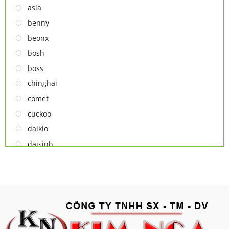
TỦ RƯỢU
asia
LÒ VI SÓNG
benny
MÁY LỌC KHÔNG KHÍ
beonx
MÁY NƯỚC NÓNG LẠNH
bosh
NỒI CƠM ĐIỆN
boss
QUẠT ĐIỆN
chinghai
comet
cuckoo
daikio
daisinh
deawoo
deton
hatari
hitachi
ifan