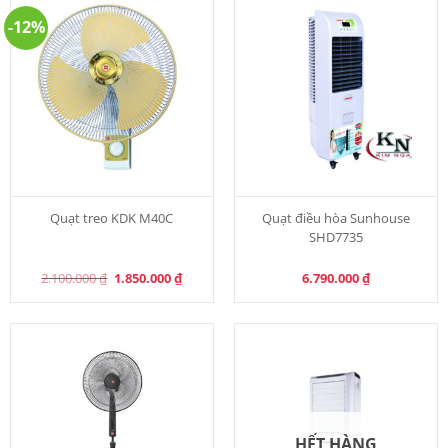
-12%
Quạt treo KDK M40C
Quạt điều hòa Sunhouse
SHD7735
Original
Current
2.100.000
₫
1.850.000
₫
6.790.000
₫
price
price
was:
is:
2.100.000 ₫.
1.850.000 ₫.
HẾT HÀNG