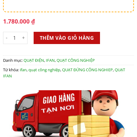
1.780.000
₫
Quạt đứng công nghiệp IFAN NS-75 (3 cánh) – Model 2019 số l
THÊM VÀO GIỎ HÀNG
Danh mục:
QUẠT ĐIỆN
,
IFAN
,
QUẠT CÔNG NGHIỆP
Từ khóa:
ifan
,
quạt công nghiệp
,
QUẠT ĐỨNG CÔNG NGHIEP
,
QUẠT
IFAN