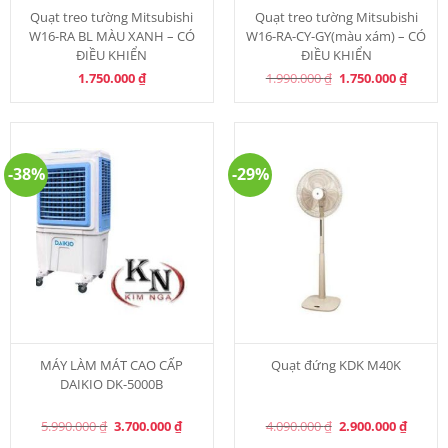
Quạt treo tường Mitsubishi
Quạt treo tường Mitsubishi
W16-RA BL MÀU XANH – CÓ
W16-RA-CY-GY(màu xám) – CÓ
ĐIỀU KHIỂN
ĐIỀU KHIỂN
Original
Curren
1.750.000
₫
1.990.000
₫
1.750.000
₫
price
price
was:
is:
1.990.000 ₫.
1.750.0
-38%
-29%
MÁY LÀM MÁT CAO CẤP
Quạt đứng KDK M40K
DAIKIO DK-5000B
Original
Current
Original
Curren
5.990.000
₫
3.700.000
₫
4.090.000
₫
2.900.000
₫
price
price
price
price