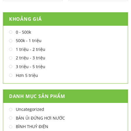
was:
is:
was:
is:
5.990.000 ₫.
3.700.000 ₫.
4.090.000 ₫.
2.900.0
KHOẢNG GIÁ
0 - 500k
500k - 1 triệu
1 triệu - 2 triệu
2 triệu - 3 triệu
3 triệu - 5 triệu
Hơn 5 triệu
DANH MỤC SẢN PHẨM
Uncategorized
BÀN ỦI ĐỨNG HƠI NƯỚC
BÌNH THUỶ ĐIỆN