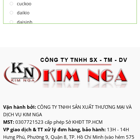
cuckoo
daikio
daisinh
deawoo
deton
hatari
hitachi
ifan
jatec
jiplai
kadeka
kangaroo
Vận hành bởi:
CÔNG TY TNHH SẢN XUẤT THƯƠNG MẠI VÀ
DỊCH VỤ KIM NGA
kangen
MST:
0307721523 cấp phép Sở KHĐT TP.HCM
kdk
VP giao dịch & TT xử lý đơn hàng, bảo hành:
13H - 14H
ktp
Hưng Phú, Phường 9, Quận 8, TP. Hồ Chí Minh (vào hẻm 575