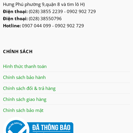
lifan
Hưng Phú phường 9,quận 8 và tìm lô H)
Mitsubishi
Điện thoại:
(028) 3855 2239 - 0902 902 729
Điện thoại:
(028) 38550796
nanoco
Hotline:
0907 044 099 - 0902 902 729
ninosun
niq
onchyo
CHÍNH SÁCH
oulai
Panasonic
Hình thức thanh toán
panworld
Chính sách bảo hành
philip
Chính sách đổi & trả hàng
robot
senko
Chính sách giao hàng
sharp
Chính sách bảo mật
sonic
sunhouse