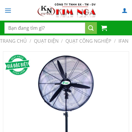
Chuyển
đến
nội
dung
Tìm
kiếm:
TRANG CHỦ
/
QUẠT ĐIỆN
/
QUẠT CÔNG NGHIỆP
/
IFAN