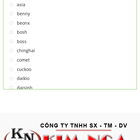
TỦ RƯỢU
asia
LÒ VI SÓNG
benny
MÁY LỌC KHÔNG KHÍ
beonx
MÁY NƯỚC NÓNG LẠNH
bosh
NỒI CƠM ĐIỆN
boss
QUẠT ĐIỆN
chinghai
comet
cuckoo
daikio
daisinh
deawoo
deton
hatari
hitachi
ifan