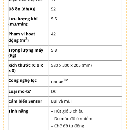
Độ ồn [db(A)]
52
Lưu lượng khí
5.5
(m3/min):
Phạm vi hoạt
42
2
động (m
)
Trọng lượng máy
5.8
(Kg)
Kích thước (C x R
580 x 300 x 205 (mm)
x S)
Công nghệ lọc
TM
nanoe
Loại mô-tơ
DC
Cảm biến Sensor
Bụi và mùi
Tính năng
– Hút gió 3 chiều
– Đo mức độ ô nhiễm
– Chế độ tự động