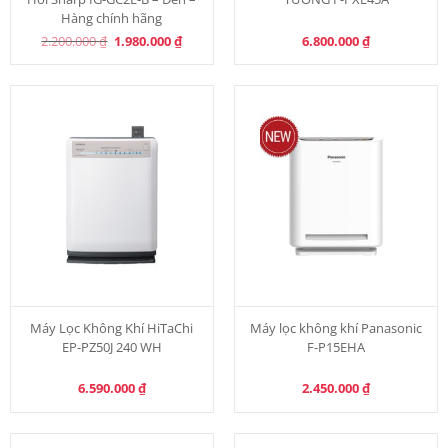
Hàng chính hãng
Original
Current
2.200.000
₫
1.980.000
₫
6.800.000
₫
price
price
was:
is:
2.200.000 ₫.
1.980.000 ₫.
Máy Lọc Không Khí HiTaChi
Máy lọc không khí Panasonic
EP-PZ50J 240 WH
F-P15EHA
6.590.000
₫
2.450.000
₫