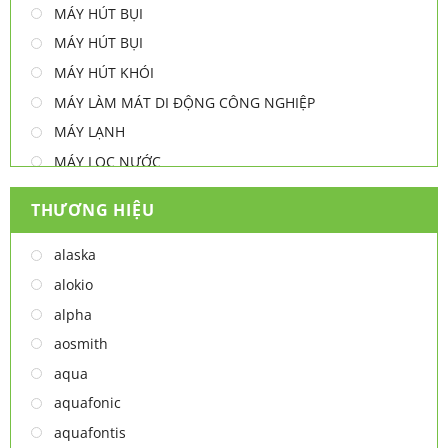
MÁY HÚT BỤI
MÁY HÚT BỤI
MÁY HÚT KHÓI
MÁY LÀM MÁT DI ĐỘNG CÔNG NGHIỆP
MÁY LẠNH
MÁY LỌC NƯỚC
MÁY NƯỚC NÓNG
THƯƠNG HIỆU
MÁY NƯỚC NÓNG - LẠNH
MÁY SẤY TAY
alaska
MÁY XAY ĐA NĂNG
alokio
NỒI CHIÊN
alpha
NỒI CHIÊN
aosmith
Thiết bị lọc nước
aqua
TỦ ĐÔNG
aquafonic
TỦ MÁT
aquafontis