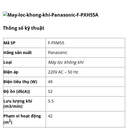
Thông số kỹ thuật
Mã SP
F-PXM55
Hãng sản xuất
Panasonic
Loại
Máy lọc không khí
Điện áp
220V AC – 50 Hz
Điện tiêu thụ (W)
49
Độ ồn [db(A)]
52
Lưu lượng khí
5.5
(m3/min):
Phạm vi hoạt động
42
2
(m
)