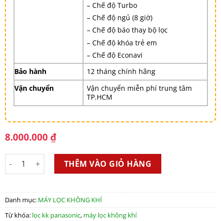
– Chế độ Turbo
– Chế độ ngủ (8 giờ)
– Chế độ báo thay bộ lọc
– Chế độ khóa trẻ em
– Chế độ Econavi
Bảo hành
12 tháng chính hãng
Vận chuyển
Vận chuyển miễn phí trung tâm
TP.HCM
8.000.000
₫
Máy lọc không khí Panasonic F-PXM55 số lượng
THÊM VÀO GIỎ HÀNG
Danh mục:
MÁY LỌC KHÔNG KHÍ
Từ khóa:
lọc kk panasonic
,
máy lọc không khí