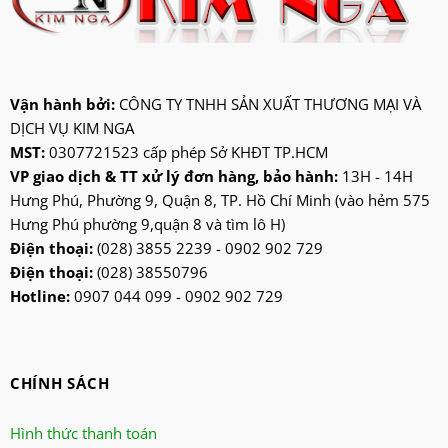
jatec
jiplai
kadeka
kangaroo
Vận hành bởi:
CÔNG TY TNHH SẢN XUẤT THƯƠNG MẠI VÀ
DỊCH VỤ KIM NGA
kangen
MST:
0307721523 cấp phép Sở KHĐT TP.HCM
kdk
VP giao dịch & TT xử lý đơn hàng, bảo hành:
13H - 14H
ktp
Hưng Phú, Phường 9, Quận 8, TP. Hồ Chí Minh (vào hẻm 575
lifan
Hưng Phú phường 9,quận 8 và tìm lô H)
Mitsubishi
Điện thoại:
(028) 3855 2239 - 0902 902 729
Điện thoại:
(028) 38550796
nanoco
Hotline:
0907 044 099 - 0902 902 729
ninosun
niq
onchyo
CHÍNH SÁCH
oulai
Panasonic
Hình thức thanh toán