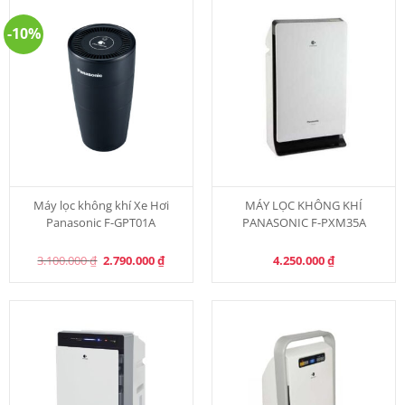
-10%
Máy lọc không khí Xe Hơi
MÁY LỌC KHÔNG KHÍ
Panasonic F-GPT01A
PANASONIC F-PXM35A
Original
Current
3.100.000
₫
2.790.000
₫
4.250.000
₫
price
price
was:
is:
3.100.000 ₫.
2.790.000 ₫.