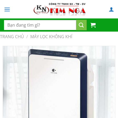
Chuyển
đến
nội
dung
Tìm
kiếm:
TRANG CHỦ
/
MÁY LỌC KHÔNG KHÍ