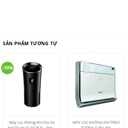
SẢN PHẨM TƯƠNG TỰ
-10%
Máy Lọc Không Khí Cho Xe
MÁY LỌC KHÔNG KHÍ TREO
Hơi Sharp IG-GC2E-B – Đen –
TƯỜNG F-PXL45A