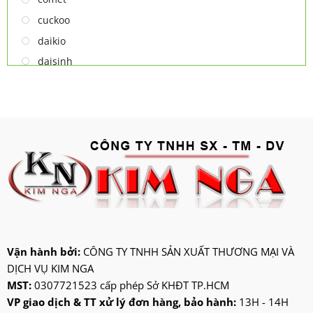
cuckoo
daikio
daisinh
deawoo
deton
hatari
hitachi
ifan
jatec
jiplai
kadeka
kangaroo
Vận hành bởi:
CÔNG TY TNHH SẢN XUẤT THƯƠNG MẠI VÀ
DỊCH VỤ KIM NGA
kangen
MST:
0307721523 cấp phép Sở KHĐT TP.HCM
kdk
VP giao dịch & TT xử lý đơn hàng, bảo hành:
13H - 14H
ktp