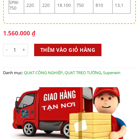
SPW-
220
220
18.100
750
810
13,1
750
1.560.000
₫
QUẠT TREO TƯỜNG SUPERWIN SPW750 TW số lượng
THÊM VÀO GIỎ HÀNG
Danh mục:
QUẠT CÔNG NGHIỆP
,
QUẠT TREO TƯỜNG
,
Superwin