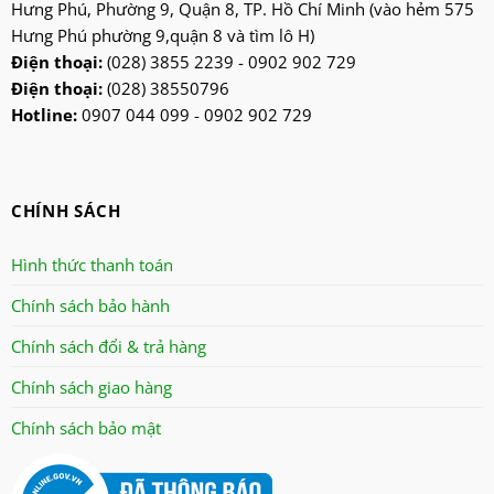
Hưng Phú, Phường 9, Quận 8, TP. Hồ Chí Minh (vào hẻm 575
lifan
Hưng Phú phường 9,quận 8 và tìm lô H)
Mitsubishi
Điện thoại:
(028) 3855 2239 - 0902 902 729
Điện thoại:
(028) 38550796
nanoco
Hotline:
0907 044 099 - 0902 902 729
ninosun
niq
onchyo
CHÍNH SÁCH
oulai
Panasonic
Hình thức thanh toán
panworld
Chính sách bảo hành
philip
Chính sách đổi & trả hàng
robot
senko
Chính sách giao hàng
sharp
Chính sách bảo mật
sonic
sunhouse