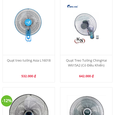
Quạt treo tường Asia L16018
Quạt Treo Tường ChingHai
W615A2 (Có Điều Khiển)
532.000
₫
642.000
₫
-12%