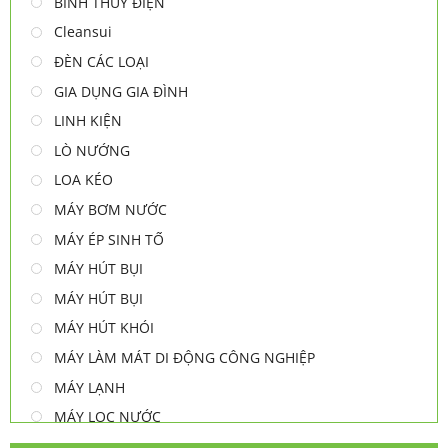
BÌNH THUỶ ĐIỆN
Cleansui
ĐÈN CÁC LOẠI
GIA DỤNG GIA ĐÌNH
LINH KIỆN
LÒ NƯỚNG
LOA KÉO
MÁY BƠM NƯỚC
MÁY ÉP SINH TỐ
MÁY HÚT BỤI
MÁY HÚT BỤI
MÁY HÚT KHÓI
MÁY LÀM MÁT DI ĐỘNG CÔNG NGHIỆP
MÁY LẠNH
MÁY LỌC NƯỚC
MÁY NƯỚC NÓNG