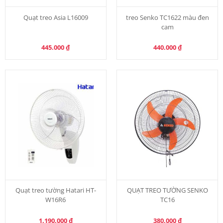
Quạt treo Asia L16009
treo Senko TC1622 màu đen
cam
445.000
₫
440.000
₫
Quạt treo tường Hatari HT-
QUẠT TREO TƯỜNG SENKO
W16R6
TC16
1.190.000
₫
380.000
₫