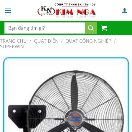
Chuyển
đến
nội
dung
Tìm
kiếm:
TRANG CHỦ
/
QUẠT ĐIỆN
/
QUẠT CÔNG NGHIỆP
/
SUPERWIN