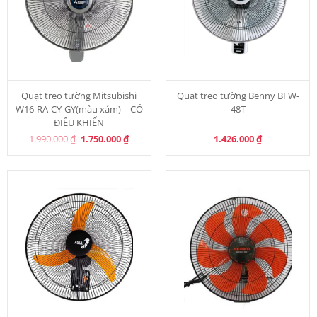
Quạt treo tường Mitsubishi
Quạt treo tường Benny BFW-
W16-RA-CY-GY(màu xám) – CÓ
48T
ĐIỀU KHIỂN
Original
Current
1.990.000
₫
1.750.000
₫
1.426.000
₫
price
price
was:
is:
1.990.000 ₫.
1.750.000 ₫.