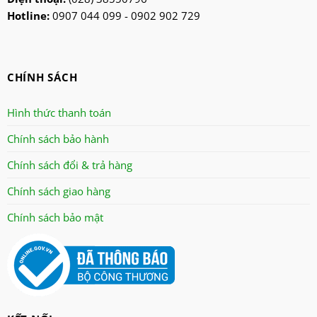
nanoco
Hotline:
0907 044 099 - 0902 902 729
ninosun
niq
onchyo
CHÍNH SÁCH
oulai
Panasonic
Hình thức thanh toán
panworld
Chính sách bảo hành
philip
Chính sách đổi & trả hàng
robot
senko
Chính sách giao hàng
sharp
Chính sách bảo mật
sonic
sunhouse
superwin
tiger
tiross