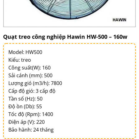
Quạt treo công nghiệp Hawin HW-500 – 160w
Model: HW500
Kiểu: treo
Công suất(W): 160
Sải cánh (mm): 500
Lượng gió (m3/h): 7800
Cấp độ gió: 3 cấp độ
Tần số (Hz): 50
Độ ồn (Db): 55
Tốc độ (Rpm): 1400
Điện áp (V): 220
Bảo hành: 24 tháng