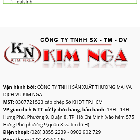
daisinh
deawoo
deton
hatari
hitachi
ifan
jatec
jiplai
kadeka
kangaroo
Vận hành bởi:
CÔNG TY TNHH SẢN XUẤT THƯƠNG MẠI VÀ
DỊCH VỤ KIM NGA
kangen
MST:
0307721523 cấp phép Sở KHĐT TP.HCM
kdk
VP giao dịch & TT xử lý đơn hàng, bảo hành:
13H - 14H
ktp
Hưng Phú, Phường 9, Quận 8, TP. Hồ Chí Minh (vào hẻm 575
lifan
Hưng Phú phường 9,quận 8 và tìm lô H)
Mitsubishi
Điện thoại:
(028) 3855 2239 - 0902 902 729
Điện thoại:
(028) 38550796