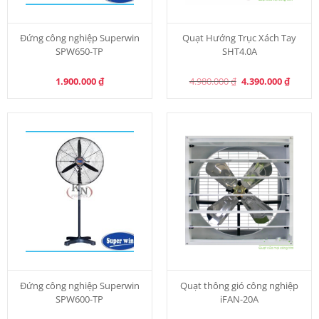
Đứng công nghiệp Superwin
Quạt Hướng Trục Xách Tay
SPW650-TP
SHT4.0A
Original
Curren
1.900.000
₫
4.980.000
₫
4.390.000
₫
price
price
was:
is:
4.980.000 ₫.
4.390.0
Đứng công nghiệp Superwin
Quạt thông gió công nghiệp
SPW600-TP
iFAN-20A