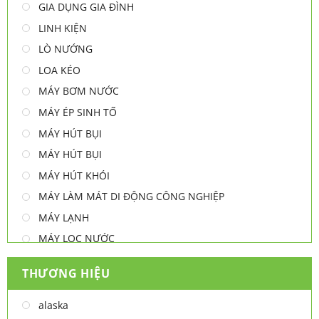
GIA DỤNG GIA ĐÌNH
LINH KIỆN
LÒ NƯỚNG
LOA KÉO
MÁY BƠM NƯỚC
MÁY ÉP SINH TỐ
MÁY HÚT BỤI
MÁY HÚT BỤI
MÁY HÚT KHÓI
MÁY LÀM MÁT DI ĐỘNG CÔNG NGHIỆP
MÁY LẠNH
MÁY LỌC NƯỚC
MÁY NƯỚC NÓNG
THƯƠNG HIỆU
MÁY NƯỚC NÓNG - LẠNH
MÁY SẤY TAY
alaska