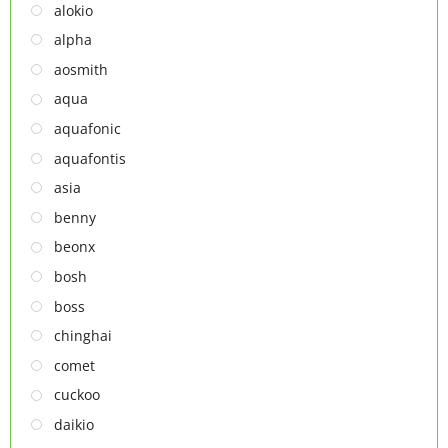
MÁY XAY ĐA NĂNG
alokio
NỒI CHIÊN
alpha
NỒI CHIÊN
aosmith
Thiết bị lọc nước
aqua
TỦ ĐÔNG
aquafonic
TỦ MÁT
aquafontis
TỦ RƯỢU
asia
LÒ VI SÓNG
benny
MÁY LỌC KHÔNG KHÍ
beonx
MÁY NƯỚC NÓNG LẠNH
bosh
NỒI CƠM ĐIỆN
boss
QUẠT ĐIỆN
chinghai
comet
cuckoo
daikio