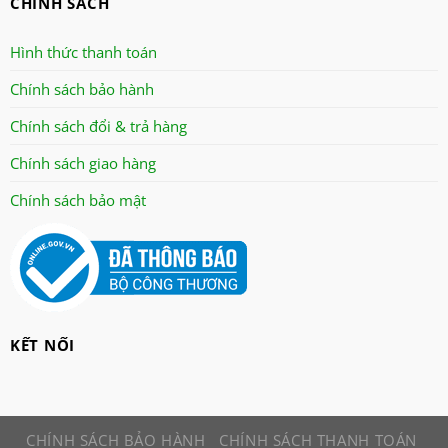
CHÍNH SÁCH
oulai
Panasonic
Hình thức thanh toán
panworld
Chính sách bảo hành
philip
Chính sách đổi & trả hàng
robot
senko
Chính sách giao hàng
sharp
Chính sách bảo mật
sonic
sunhouse
superwin
tiger
tiross
KẾT NỐI
Toshiba
xay da nang
CHÍNH SÁCH BẢO HÀNH
CHÍNH SÁCH THANH TOÁN