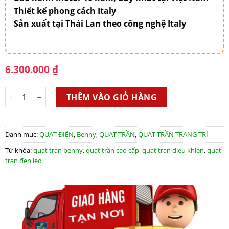
Thiết kế phong cách Italy
Sản xuất tại Thái Lan theo công nghệ Italy
6.300.000
₫
Quạt trần 5 cánh Benny BF-C52LUX, Made in Thailand số lượng
THÊM VÀO GIỎ HÀNG
Danh mục:
QUẠT ĐIỆN
,
Benny
,
QUẠT TRẦN
,
QUẠT TRẦN TRANG TRÍ
Từ khóa:
quat tran benny
,
quạt trần cao cấp
,
quat tran dieu khien
,
quat
tran đen led