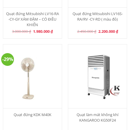
Quạt đứng Mitsubishi LV16-RA
Quạt đứng Mitsubishi LV16S-
-CY-GY XÁM ĐẬM – CÓ ĐIỀU
RA/RV -CY-RD ( màu đỏ)
KHIỂN
Original
Current
Original
Curren
3.000.000
₫
1.980.000
₫
2.450.000
₫
2.200.000
₫
price
price
price
price
was:
is:
was:
is:
3.000.000 ₫.
1.980.000 ₫.
2.450.000 ₫.
2.200.0
-29%
Quạt đứng KDK M40K
Quạt làm mát không khí
KANGAROO KG50F24