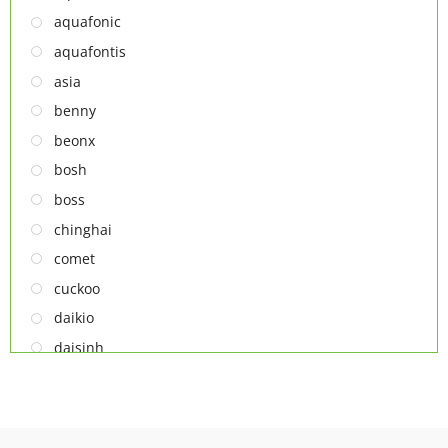
TỦ ĐÔNG
aquafonic
TỦ MÁT
aquafontis
TỦ RƯỢU
asia
LÒ VI SÓNG
benny
MÁY LỌC KHÔNG KHÍ
beonx
MÁY NƯỚC NÓNG LẠNH
bosh
NỒI CƠM ĐIỆN
boss
QUẠT ĐIỆN
chinghai
comet
cuckoo
daikio
daisinh
deawoo
deton
hatari