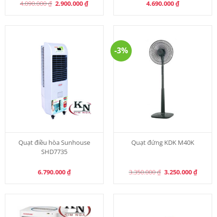
Original
Current
4.090.000
₫
2.900.000
₫
4.690.000
₫
price
price
was:
is:
4.090.000 ₫.
2.900.000 ₫.
-3%
Quạt điều hòa Sunhouse
Quạt đứng KDK M40K
SHD7735
Original
Curren
6.790.000
₫
3.350.000
₫
3.250.000
₫
price
price
was:
is:
3.350.000 ₫.
3.250.0