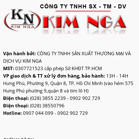
hitachi
ifan
jatec
jiplai
kadeka
kangaroo
Vận hành bởi:
CÔNG TY TNHH SẢN XUẤT THƯƠNG MẠI VÀ
DỊCH VỤ KIM NGA
kangen
MST:
0307721523 cấp phép Sở KHĐT TP.HCM
kdk
VP giao dịch & TT xử lý đơn hàng, bảo hành:
13H - 14H
ktp
Hưng Phú, Phường 9, Quận 8, TP. Hồ Chí Minh (vào hẻm 575
lifan
Hưng Phú phường 9,quận 8 và tìm lô H)
Mitsubishi
Điện thoại:
(028) 3855 2239 - 0902 902 729
Điện thoại:
(028) 38550796
nanoco
Hotline:
0907 044 099 - 0902 902 729
ninosun
niq
onchyo