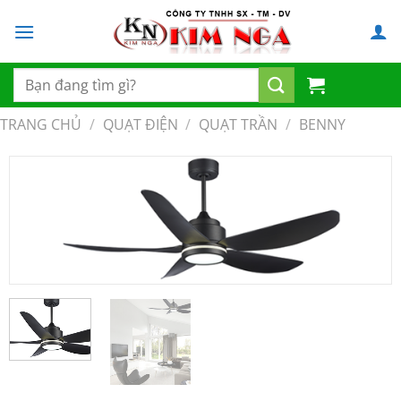
Chuyển
đến
nội
dung
Tìm
kiếm:
TRANG CHỦ
/
QUẠT ĐIỆN
/
QUẠT TRẦN
/
BENNY