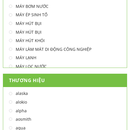
MÁY BƠM NƯỚC
MÁY ÉP SINH TỐ
MÁY HÚT BỤI
MÁY HÚT BỤI
MÁY HÚT KHÓI
MÁY LÀM MÁT DI ĐỘNG CÔNG NGHIỆP
MÁY LẠNH
MÁY LỌC NƯỚC
MÁY NƯỚC NÓNG
THƯƠNG HIỆU
MÁY NƯỚC NÓNG - LẠNH
MÁY SẤY TAY
alaska
MÁY XAY ĐA NĂNG
alokio
NỒI CHIÊN
alpha
NỒI CHIÊN
aosmith
Thiết bị lọc nước
aqua