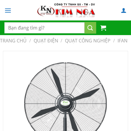
Chuyển
đến
nội
dung
Tìm
kiếm:
TRANG CHỦ
/
QUẠT ĐIỆN
/
QUẠT CÔNG NGHIỆP
/
IFAN