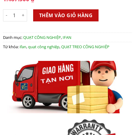
Quạt Công Nghiệp Treo iFan NB-75 số lượng
THÊM VÀO GIỎ HÀNG
Danh mục:
QUẠT CÔNG NGHIỆP
,
IFAN
Từ khóa:
ifan
,
quạt công nghiệp
,
QUẠT TREO CÔNG NGHIỆP