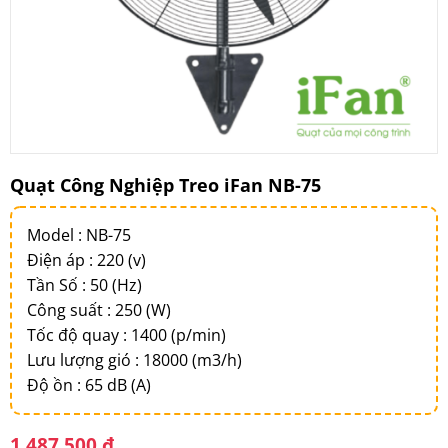
Quạt Công Nghiệp Treo iFan NB-75
Model : NB-75
Điện áp : 220 (v)
Tần Số : 50 (Hz)
Công suất : 250 (W)
Tốc độ quay : 1400 (p/min)
Lưu lượng gió : 18000 (m3/h)
Độ ồn : 65 dB (A)
1.487.500
₫