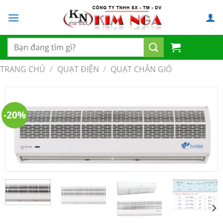
Chuyển
đến
nội
dung
Tìm
kiếm:
TRANG CHỦ
/
QUẠT ĐIỆN
/
QUẠT CHẮN GIÓ
-20%