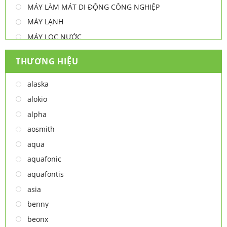
MÁY LÀM MÁT DI ĐỘNG CÔNG NGHIỆP
MÁY LẠNH
MÁY LỌC NƯỚC
MÁY NƯỚC NÓNG
THƯƠNG HIỆU
MÁY NƯỚC NÓNG - LẠNH
MÁY SẤY TAY
alaska
MÁY XAY ĐA NĂNG
alokio
NỒI CHIÊN
alpha
NỒI CHIÊN
aosmith
Thiết bị lọc nước
aqua
TỦ ĐÔNG
aquafonic
TỦ MÁT
aquafontis
TỦ RƯỢU
asia
LÒ VI SÓNG
benny
MÁY LỌC KHÔNG KHÍ
beonx