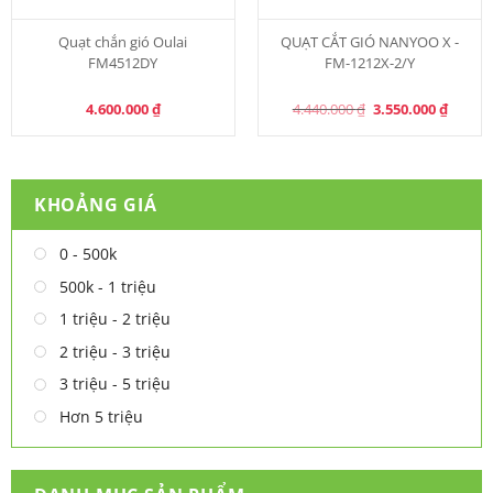
Quạt chắn gió Oulai
QUẠT CẮT GIÓ NANYOO X -
FM4512DY
FM-1212X-2/Y
Original
Curren
4.600.000
₫
4.440.000
₫
3.550.000
₫
price
price
was:
is:
4.440.000 ₫.
3.550.0
KHOẢNG GIÁ
0 - 500k
500k - 1 triệu
1 triệu - 2 triệu
2 triệu - 3 triệu
3 triệu - 5 triệu
Hơn 5 triệu