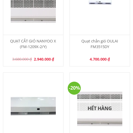
QUẠT CẮT GIÓ NANYOO X
Quạt chắn gió OULAI
(FM-1209X-2/Y)
FM3515DY
Original
Current
3.680.000
₫
2.940.000
₫
4.700.000
₫
price
price
was:
is:
3.680.000 ₫.
2.940.000 ₫.
-20%
HẾT HÀNG