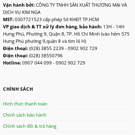
kangaroo
Vận hành bởi:
CÔNG TY TNHH SẢN XUẤT THƯƠNG MẠI VÀ
DỊCH VỤ KIM NGA
kangen
MST:
0307721523 cấp phép Sở KHĐT TP.HCM
kdk
VP giao dịch & TT xử lý đơn hàng, bảo hành:
13H - 14H
ktp
Hưng Phú, Phường 9, Quận 8, TP. Hồ Chí Minh (vào hẻm 575
lifan
Hưng Phú phường 9,quận 8 và tìm lô H)
Mitsubishi
Điện thoại:
(028) 3855 2239 - 0902 902 729
Điện thoại:
(028) 38550796
nanoco
Hotline:
0907 044 099 - 0902 902 729
ninosun
niq
onchyo
CHÍNH SÁCH
oulai
Panasonic
Hình thức thanh toán
panworld
Chính sách bảo hành
philip
Chính sách đổi & trả hàng
robot