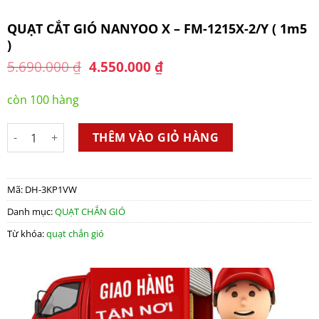
QUẠT CẮT GIÓ NANYOO X – FM-1215X-2/Y ( 1m5
)
Original
Current
5.690.000
₫
4.550.000
₫
price
price
was:
is:
còn 100 hàng
5.690.000 ₫.
4.550.000 ₫.
QUẠT CẮT GIÓ NANYOO X - FM-1215X-2/Y ( 1m5 ) số lượng
THÊM VÀO GIỎ HÀNG
Mã:
DH-3KP1VW
Danh mục:
QUẠT CHẮN GIÓ
Từ khóa:
quạt chắn gió