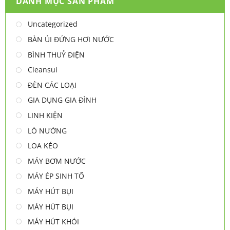
DANH MỤC SẢN PHẨM
Uncategorized
BÀN ỦI ĐỨNG HƠI NƯỚC
BÌNH THUỶ ĐIỆN
Cleansui
ĐÈN CÁC LOẠI
GIA DỤNG GIA ĐÌNH
LINH KIỆN
LÒ NƯỚNG
LOA KÉO
MÁY BƠM NƯỚC
MÁY ÉP SINH TỐ
MÁY HÚT BỤI
MÁY HÚT BỤI
MÁY HÚT KHÓI