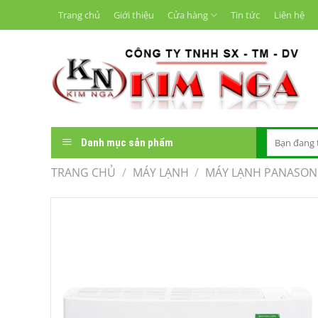
Chuyển
Trang chủ
Giới thiệu
Cửa hàng
Tin tức
Liên hệ
đến
nội
dung
Tìm
Danh mục sản phẩm
kiếm:
TRANG CHỦ
/
MÁY LẠNH
/
MÁY LẠNH PANASON