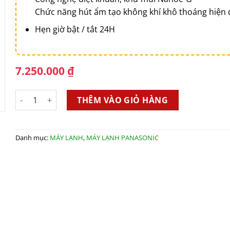
Chức năng hút ẩm tạo không khí khô thoáng hiện 
Hẹn giờ bật / tắt 24H
7.250.000
₫
Máy Lạnh Panasonic N9VKH-8 (1 HP Thường) số lượng
THÊM VÀO GIỎ HÀNG
Danh mục:
MÁY LẠNH
,
MÁY LẠNH PANASONIC