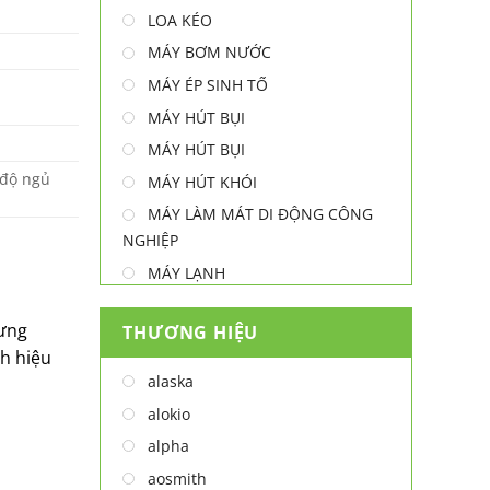
LOA KÉO
MÁY BƠM NƯỚC
MÁY ÉP SINH TỐ
MÁY HÚT BỤI
MÁY HÚT BỤI
 độ ngủ
MÁY HÚT KHÓI
MÁY LÀM MÁT DI ĐỘNG CÔNG
NGHIỆP
MÁY LẠNH
MÁY LỌC NƯỚC
hưng
THƯƠNG HIỆU
MÁY NƯỚC NÓNG
nh hiệu
MÁY NƯỚC NÓNG - LẠNH
alaska
MÁY SẤY TAY
alokio
MÁY XAY ĐA NĂNG
alpha
NỒI CHIÊN
aosmith