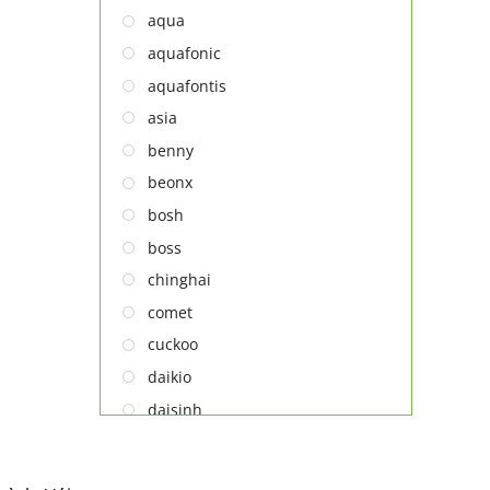
NỒI CHIÊN
aqua
Thiết bị lọc nước
aquafonic
TỦ ĐÔNG
aquafontis
TỦ MÁT
asia
TỦ RƯỢU
benny
LÒ VI SÓNG
beonx
MÁY LỌC KHÔNG KHÍ
bosh
MÁY NƯỚC NÓNG LẠNH
boss
NỒI CƠM ĐIỆN
chinghai
QUẠT ĐIỆN
comet
cuckoo
daikio
daisinh
deawoo
deton