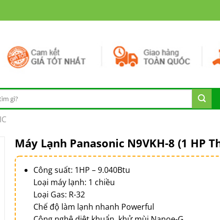
IC
Máy Lạnh Panasonic N9VKH-8 (1 HP T
Công suất: 1HP – 9.040Btu
Loại máy lạnh: 1 chiều
Loại Gas: R-32
Chế độ làm lạnh nhanh Powerful
Công nghệ diệt khuẩn, khử mùi Nanoe-G