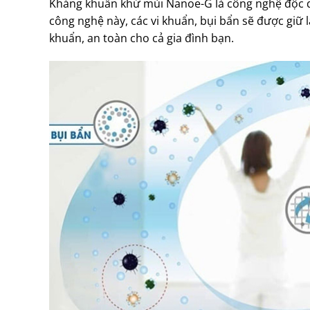
Kháng khuẩn khử mùi Nanoe-G là công nghệ độc q
công nghệ này, các vi khuẩn, bụi bẩn sẽ được giữ lạ
khuẩn, an toàn cho cả gia đình bạn.