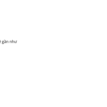
onchyo
oulai
Panasonic
panworld
philip
robot
ẽ gần như
senko
sharp
sonic
sunhouse
superwin
tiger
tiross
Toshiba
xay da nang