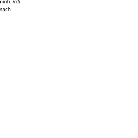
ình. Với
hatari
 sạch
hitachi
ifan
jatec
jiplai
kadeka
kangaroo
kangen
kdk
ktp
lifan
Mitsubishi
nanoco
ninosun
niq