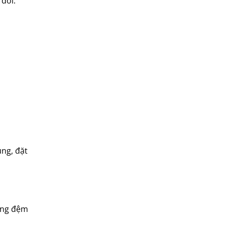
 đối.
ktp
lifan
Mitsubishi
nanoco
ninosun
niq
onchyo
oulai
Panasonic
panworld
ùng, đặt
philip
robot
senko
sharp
ếng đệm
sonic