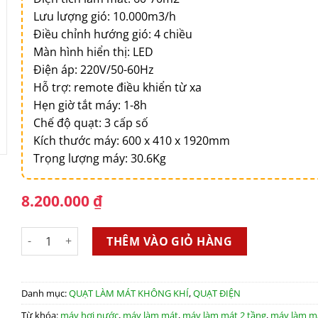
Lưu lượng gió: 10.000m3/h
Điều chỉnh hướng gió: 4 chiều
Màn hình hiển thị: LED
Điện áp: 220V/50-60Hz
Hỗ trợ: remote điều khiển từ xa
Hẹn giờ tắt máy: 1-8h
Chế độ quạt: 3 cấp số
Kích thước máy: 600 x 410 x 1920mm
Trọng lượng máy: 30.6Kg
8.200.000
₫
Máy làm mát Robot RB420ED số lượng
THÊM VÀO GIỎ HÀNG
Danh mục:
QUẠT LÀM MÁT KHÔNG KHÍ
,
QUẠT ĐIỆN
Từ khóa:
máy hơi nước
,
máy làm mát
,
máy làm mát 2 tầng
,
máy làm m