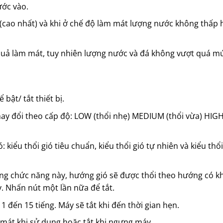
ước vào.
ao nhất) và khi ở chế độ làm mát lượng nước không thấp 
 quả làm mát, tuy nhiên lượng nước và đá không vượt quá m
bật/ tắt thiết bị.
thay đổi theo cấp độ: LOW (thổi nhẹ) MEDIUM (thổi vừa) HIGH
: kiểu thổi gió tiêu chuẩn, kiểu thổi gió tự nhiên và kiểu thổ
ng chức năng này, hướng gió sẽ được thổi theo hướng có kh
. Nhấn nút một lần nữa để tắt.
 đến 15 tiếng. Máy sẽ tắt khi đến thời gian hẹn.
át khi sử dụng hoặc tắt khi ngưng máy.