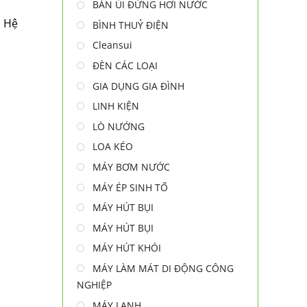
BÀN ỦI ĐỨNG HƠI NƯỚC
. Hệ
BÌNH THUỶ ĐIỆN
Cleansui
ĐÈN CÁC LOẠI
GIA DỤNG GIA ĐÌNH
LINH KIỆN
LÒ NƯỚNG
LOA KÉO
MÁY BƠM NƯỚC
MÁY ÉP SINH TỐ
MÁY HÚT BỤI
MÁY HÚT BỤI
MÁY HÚT KHÓI
MÁY LÀM MÁT DI ĐỘNG CÔNG
NGHIỆP
MÁY LẠNH