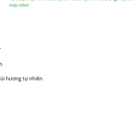
máy robot
T
h
mùi hương tự nhiên