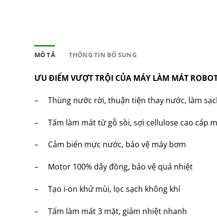
MÔ TẢ
THÔNG TIN BỔ SUNG
ƯU ĐIỂM VƯỢT TRỘI CỦA MÁY LÀM MÁT ROBO
– Thùng nước rời, thuận tiện thay nước, làm sạc
– Tấm làm mát từ gỗ sồi, sợi cellulose cao cấp 
– Cảm biến mực nước, bảo vệ máy bơm
– Motor 100% dây đồng, bảo vệ quá nhiệt
– Tạo i-on khử mùi, lọc sạch không khí
– Tấm làm mát 3 mặt, giảm nhiệt nhanh