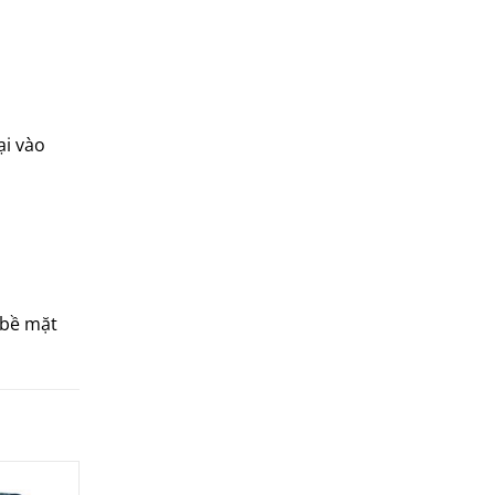
sunhouse
superwin
tiger
tiross
ại vào
Toshiba
xay da nang
 bề mặt