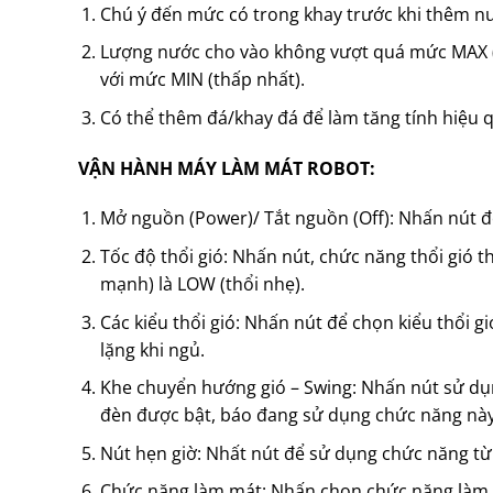
Chú ý đến mức có trong khay trước khi thêm n
Lượng nước cho vào không vượt quá mức MAX (c
với mức MIN (thấp nhất).
Có thể thêm đá/khay đá để làm tăng tính hiệu
VẬN HÀNH MÁY LÀM MÁT ROBOT:
Mở nguồn (Power)/ Tắt nguồn (Off): Nhấn nút để 
Tốc độ thổi gió: Nhấn nút, chức năng thổi gió 
mạnh) là LOW (thổi nhẹ).
Các kiểu thổi gió: Nhấn nút để chọn kiểu thổi gió
lặng khi ngủ.
Khe chuyển hướng gió – Swing: Nhấn nút sử dụ
đèn được bật, báo đang sử dụng chức năng này
Nút hẹn giờ: Nhất nút để sử dụng chức năng từ 1
Chức năng làm mát: Nhấn chọn chức năng làm m