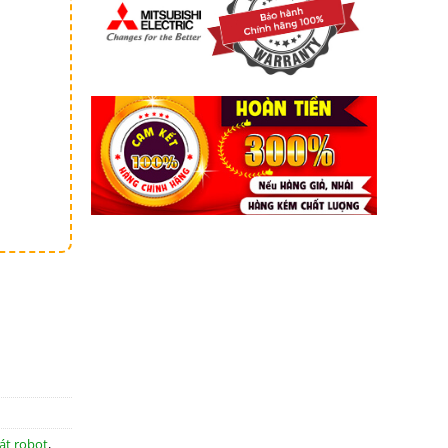
át robot
,