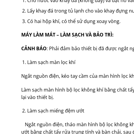
Cho nước vào khay đá (không đầy) và đặt nó và
Lấy khay đá trong tủ lạnh cho vào khay đựng 
Có hai hộp khí, có thể sử dụng xoay vòng.
MÁY LÀM MÁT – LÀM SẠCH VÀ BẢO TRÌ:
CẢNH BÁO
: Phải đảm bảo thiết bị đã được ngắt n
Làm sạch màn lọc khí
Ngắt nguồn điện, kéo tay cầm của màn hình lọc khí,
Làm sạch màn hình bộ lọc không khí bằng chất tẩy
lại vào thiết bị.
Làm sạch miếng đệm ướt
Ngắt nguồn điện, tháo màn hình bộ lọc không kh
ướt bằng chất tẩy rửa trung tính và bàn chải, sau đ