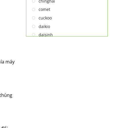
chinghai
QUẠT ĐIỆN
comet
cuckoo
daikio
daisinh
deawoo
deton
hatari
hía máy
hitachi
ifan
jatec
jiplai
 thùng
kadeka
kangaroo
kangen
kdk