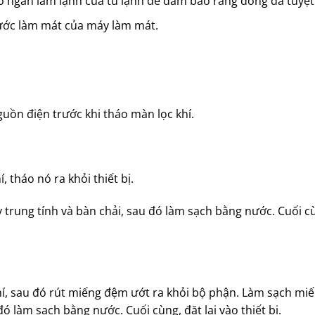
o ngăn làm lạnh của tủ lạnh để đảm bảo rằng đông đá tuyệt
nước làm mát của máy làm mát.
guồn điện trước khi tháo màn lọc khí.
 tháo nó ra khỏi thiết bị.
 trung tính và bàn chải, sau đó làm sạch bằng nước. Cuối c
í, sau đó rút miếng đệm ướt ra khỏi bộ phận. Làm sạch mi
ó làm sạch bằng nước. Cuối cùng, đặt lại vào thiết bị.