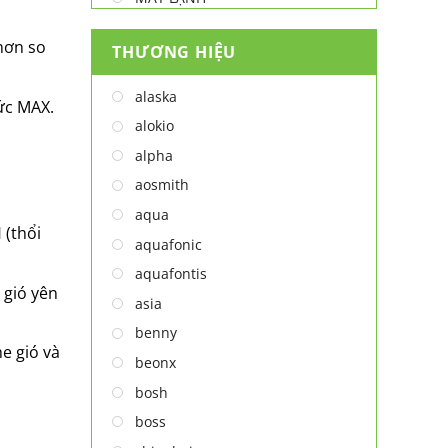
MÁY LỌC NƯỚC
hơn so
THƯƠNG HIỆU
MÁY NƯỚC NÓNG
MÁY NƯỚC NÓNG - LẠNH
alaska
ức MAX.
MÁY SẤY TAY
alokio
MÁY XAY ĐA NĂNG
alpha
NỒI CHIÊN
aosmith
NỒI CHIÊN
aqua
 (thổi
Thiết bị lọc nước
aquafonic
TỦ ĐÔNG
aquafontis
i gió yên
TỦ MÁT
asia
TỦ RƯỢU
benny
e gió và
LÒ VI SÓNG
beonx
MÁY LỌC KHÔNG KHÍ
bosh
MÁY NƯỚC NÓNG LẠNH
boss
NỒI CƠM ĐIỆN