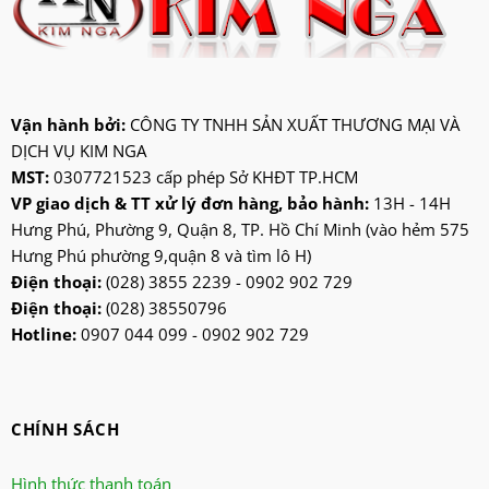
jatec
jiplai
kadeka
kangaroo
Vận hành bởi:
CÔNG TY TNHH SẢN XUẤT THƯƠNG MẠI VÀ
DỊCH VỤ KIM NGA
kangen
MST:
0307721523 cấp phép Sở KHĐT TP.HCM
kdk
VP giao dịch & TT xử lý đơn hàng, bảo hành:
13H - 14H
ktp
Hưng Phú, Phường 9, Quận 8, TP. Hồ Chí Minh (vào hẻm 575
lifan
Hưng Phú phường 9,quận 8 và tìm lô H)
Mitsubishi
Điện thoại:
(028) 3855 2239 - 0902 902 729
Điện thoại:
(028) 38550796
nanoco
Hotline:
0907 044 099 - 0902 902 729
ninosun
niq
onchyo
CHÍNH SÁCH
oulai
Panasonic
Hình thức thanh toán