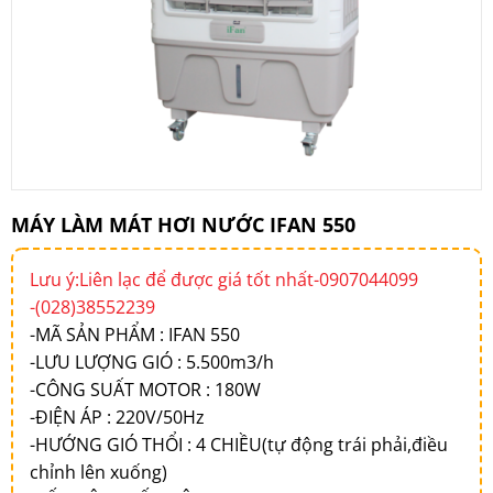
MÁY LÀM MÁT HƠI NƯỚC IFAN 550
Lưu ý:Liên lạc để được giá tốt nhất-0907044099
-(028)38552239
-MÃ SẢN PHẨM : IFAN 550
-LƯU LƯỢNG GIÓ : 5.500m3/h
-CÔNG SUẤT MOTOR : 180W
-ĐIỆN ÁP : 220V/50Hz
-HƯỚNG GIÓ THỔI : 4 CHIỀU(tự động trái phải,điều
chỉnh lên xuống)