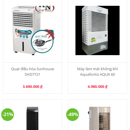
Quạt điều hòa Sunhouse
Máy làm mát không khí
SHD7721
Aquafontis AQUA 60
3.690.000
₫
4.980.000
₫
-21%
-49%