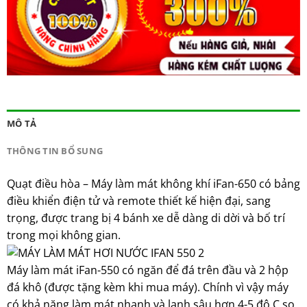
MÔ TẢ
THÔNG TIN BỔ SUNG
Quạt điều hòa – Máy làm mát không khí iFan-650 có bảng
điều khiển điện tử và remote thiết kế hiện đại, sang
trọng, được trang bị 4 bánh xe dễ dàng di dời và bố trí
trong mọi không gian.
Máy làm mát iFan-550 có ngăn để đá trên đầu và 2 hộp
đá khô (được tặng kèm khi mua máy). Chính vì vậy máy
có khả năng làm mát nhanh và lạnh sâu hơn 4-5 độ C so