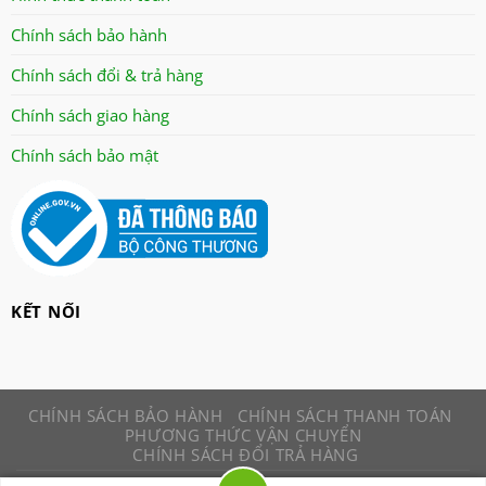
panworld
Chính sách bảo hành
philip
Chính sách đổi & trả hàng
robot
senko
Chính sách giao hàng
sharp
Chính sách bảo mật
sonic
sunhouse
superwin
tiger
tiross
KẾT NỐI
Toshiba
xay da nang
CHÍNH SÁCH BẢO HÀNH
CHÍNH SÁCH THANH TOÁN
PHƯƠNG THỨC VẬN CHUYỂN
CHÍNH SÁCH ĐỔI TRẢ HÀNG