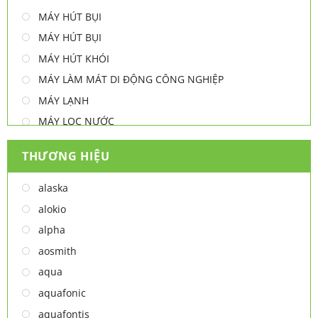
MÁY HÚT BỤI
MÁY HÚT BỤI
MÁY HÚT KHÓI
MÁY LÀM MÁT DI ĐỘNG CÔNG NGHIỆP
MÁY LẠNH
MÁY LỌC NƯỚC
MÁY NƯỚC NÓNG
THƯƠNG HIỆU
MÁY NƯỚC NÓNG - LẠNH
MÁY SẤY TAY
alaska
MÁY XAY ĐA NĂNG
alokio
NỒI CHIÊN
alpha
NỒI CHIÊN
aosmith
Thiết bị lọc nước
aqua
TỦ ĐÔNG
aquafonic
TỦ MÁT
aquafontis