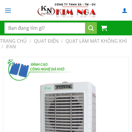
Chuyển
đến
nội
dung
Tìm
kiếm:
TRANG CHỦ
/
QUẠT ĐIỆN
/
QUẠT LÀM MÁT KHÔNG KHÍ
/
IFAN