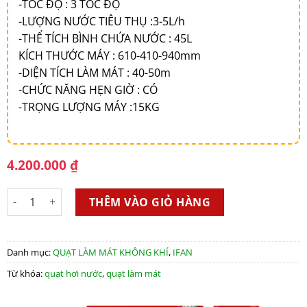
-TỐC ĐỘ : 3 TỐC ĐỘ
-LƯỢNG NƯỚC TIÊU THỤ :3-5L/h
-THỂ TÍCH BÌNH CHỨA NƯỚC : 45L
KÍCH THƯỚC MÁY : 610-410-940mm
-DIỆN TÍCH LÀM MÁT : 40-50m
-CHỨC NĂNG HẸN GIỜ : CÓ
-TRỌNG LƯỢNG MÁY :15KG
4.200.000
₫
MÁY LÀM MÁT HƠI NƯỚC IFAN 550 số lượng
THÊM VÀO GIỎ HÀNG
Danh mục:
QUẠT LÀM MÁT KHÔNG KHÍ
,
IFAN
Từ khóa:
quạt hơi nước
,
quạt làm mát