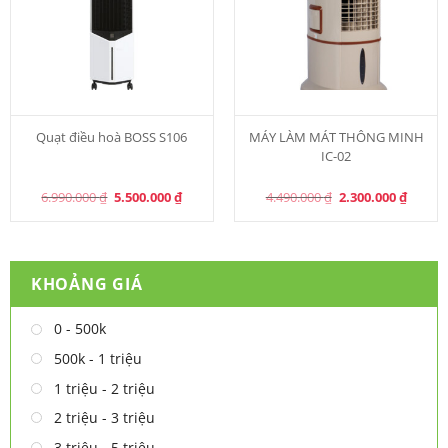
Quạt điều hoà BOSS S106
MÁY LÀM MÁT THÔNG MINH
IC-02
Original
Current
Original
Curren
6.990.000
₫
5.500.000
₫
4.490.000
₫
2.300.000
₫
price
price
price
price
was:
is:
was:
is:
6.990.000 ₫.
5.500.000 ₫.
4.490.000 ₫.
2.300.0
KHOẢNG GIÁ
0 - 500k
500k - 1 triệu
1 triệu - 2 triệu
2 triệu - 3 triệu
3 triệu - 5 triệu