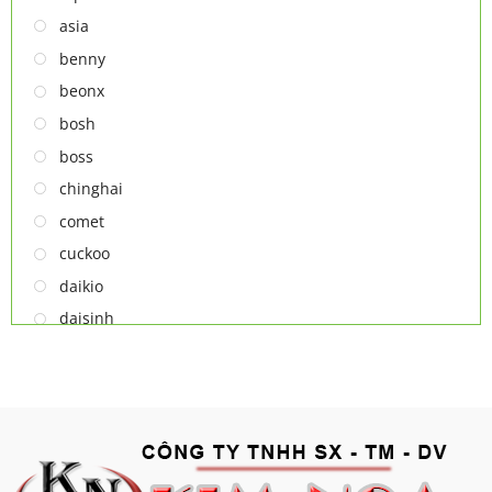
TỦ RƯỢU
asia
LÒ VI SÓNG
benny
MÁY LỌC KHÔNG KHÍ
beonx
MÁY NƯỚC NÓNG LẠNH
bosh
NỒI CƠM ĐIỆN
boss
QUẠT ĐIỆN
chinghai
comet
cuckoo
daikio
daisinh
deawoo
deton
hatari
hitachi
ifan