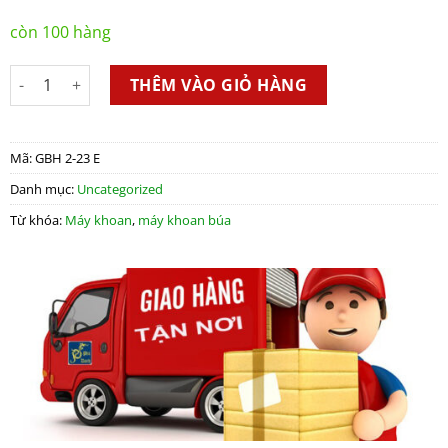
còn 100 hàng
Máy Khoan Búa GBH 2-23 E số lượng
THÊM VÀO GIỎ HÀNG
Mã:
GBH 2-23 E
Danh mục:
Uncategorized
Từ khóa:
Máy khoan
,
máy khoan búa