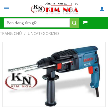
Chuyển
đến
nội
dung
Tìm
kiếm:
TRANG CHỦ
/
UNCATEGORIZED