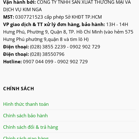
kangaroo
Vận hành bởi:
CÔNG TY TNHH SẢN XUẤT THƯƠNG MẠI VÀ
DỊCH VỤ KIM NGA
kangen
MST:
0307721523 cấp phép Sở KHĐT TP.HCM
kdk
VP giao dịch & TT xử lý đơn hàng, bảo hành:
13H - 14H
ktp
Hưng Phú, Phường 9, Quận 8, TP. Hồ Chí Minh (vào hẻm 575
lifan
Hưng Phú phường 9,quận 8 và tìm lô H)
Mitsubishi
Điện thoại:
(028) 3855 2239 - 0902 902 729
Điện thoại:
(028) 38550796
nanoco
Hotline:
0907 044 099 - 0902 902 729
ninosun
niq
onchyo
CHÍNH SÁCH
oulai
Panasonic
Hình thức thanh toán
panworld
Chính sách bảo hành
philip
Chính sách đổi & trả hàng
robot
senko
Chính sách giao hàng