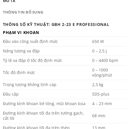
MÔ TẢ
THÔNG TIN BỔ SUNG
THÔNG SỐ KỸ THUẬT: GBH 2-23 E PROFESSIONAL
PHẠM VI KHOAN
Đầu vào công suất định mức
650 W
Năng lượng va đập
0 – 2,5 J
Tỷ lệ va đập ở tốc độ định mức
0 – 4400 bpm
0 – 1000
Tốc độ định mức
vòng/phút
Trọng lượng không tính cáp
2,3 kg
Đầu cặp
SDS-plus
Đường kính khoan bê tông, mũi khoan búa
4 – 23 mm
Đường kính khoan tối đa trên tường gạch,
68 mm
cắt lõi
Đường kính khoan tối đa trên thép
13 mm