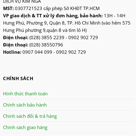
DỊCH VỤ KIM NGA
kangen
MST:
0307721523 cấp phép Sở KHĐT TP.HCM
kdk
VP giao dịch & TT xử lý đơn hàng, bảo hành:
13H - 14H
ktp
Hưng Phú, Phường 9, Quận 8, TP. Hồ Chí Minh (vào hẻm 575
lifan
Hưng Phú phường 9,quận 8 và tìm lô H)
Mitsubishi
Điện thoại:
(028) 3855 2239 - 0902 902 729
Điện thoại:
(028) 38550796
nanoco
Hotline:
0907 044 099 - 0902 902 729
ninosun
niq
onchyo
CHÍNH SÁCH
oulai
Panasonic
Hình thức thanh toán
panworld
Chính sách bảo hành
philip
Chính sách đổi & trả hàng
robot
senko
Chính sách giao hàng
sharp