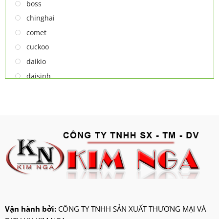
NỒI CƠM ĐIỆN
boss
QUẠT ĐIỆN
chinghai
comet
cuckoo
daikio
daisinh
deawoo
deton
hatari
hitachi
ifan
jatec
jiplai
kadeka
kangaroo
Vận hành bởi:
CÔNG TY TNHH SẢN XUẤT THƯƠNG MẠI VÀ