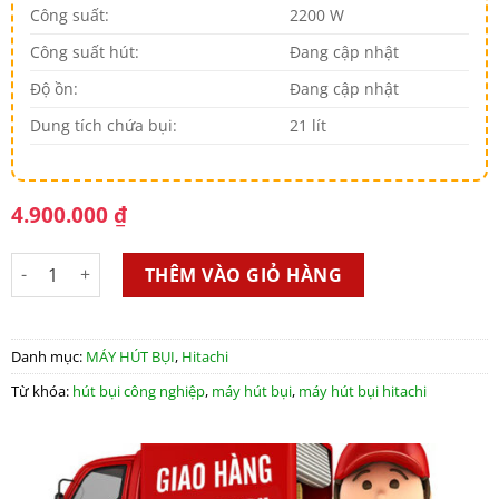
Công suất:
2200 W
Công suất hút:
Đang cập nhật
Độ ồn:
Đang cập nhật
Dung tích chứa bụi:
21 lít
4.900.000
₫
Máy hút bụi Hitachi CV-975YR số lượng
THÊM VÀO GIỎ HÀNG
Danh mục:
MÁY HÚT BỤI
,
Hitachi
Từ khóa:
hút bụi công nghiệp
,
máy hút bụi
,
máy hút bụi hitachi