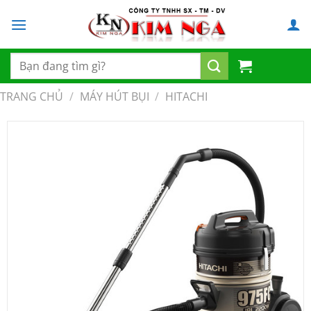
Chuyển
đến
nội
dung
Tìm
kiếm:
TRANG CHỦ
/
MÁY HÚT BỤI
/
HITACHI