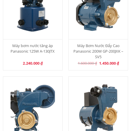
Máy bơm nước tăng áp
Máy Bơm Nước Đẩy Cao
Panasonic 125W A-130JTX
Panasonic 200W GP-200JXK –
SV5
Original
Curren
2.240.000
₫
1.600.000
₫
1.450.000
₫
price
price
was:
is:
1.600.000 ₫.
1.450.0