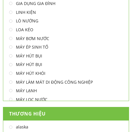
GIA DỤNG GIA ĐÌNH
LINH KIỆN
LÒ NƯỚNG
LOA KÉO
MÁY BƠM NƯỚC
MÁY ÉP SINH TỐ
MÁY HÚT BỤI
MÁY HÚT BỤI
MÁY HÚT KHÓI
MÁY LÀM MÁT DI ĐỘNG CÔNG NGHIỆP
MÁY LẠNH
MÁY LỌC NƯỚC
MÁY NƯỚC NÓNG
THƯƠNG HIỆU
MÁY NƯỚC NÓNG - LẠNH
MÁY SẤY TAY
alaska