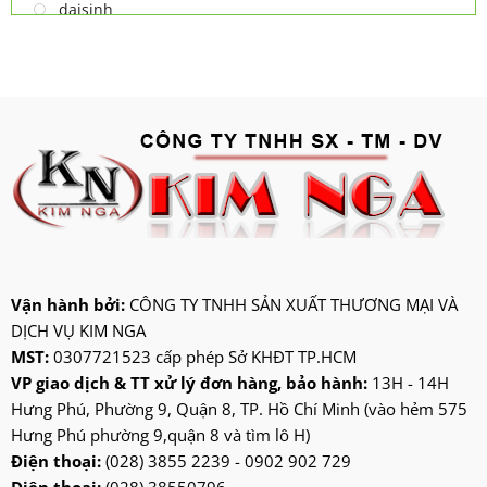
daisinh
deawoo
deton
hatari
hitachi
ifan
jatec
jiplai
kadeka
kangaroo
Vận hành bởi:
CÔNG TY TNHH SẢN XUẤT THƯƠNG MẠI VÀ
DỊCH VỤ KIM NGA
kangen
MST:
0307721523 cấp phép Sở KHĐT TP.HCM
kdk
VP giao dịch & TT xử lý đơn hàng, bảo hành:
13H - 14H
ktp
Hưng Phú, Phường 9, Quận 8, TP. Hồ Chí Minh (vào hẻm 575
lifan
Hưng Phú phường 9,quận 8 và tìm lô H)
Mitsubishi
Điện thoại:
(028) 3855 2239 - 0902 902 729