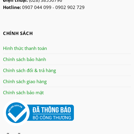
Điện thoại:
(028) 38550796
nanoco
Hotline:
0907 044 099 - 0902 902 729
ninosun
niq
onchyo
CHÍNH SÁCH
oulai
Panasonic
Hình thức thanh toán
panworld
Chính sách bảo hành
philip
Chính sách đổi & trả hàng
robot
senko
Chính sách giao hàng
sharp
Chính sách bảo mật
sonic
sunhouse
superwin
tiger