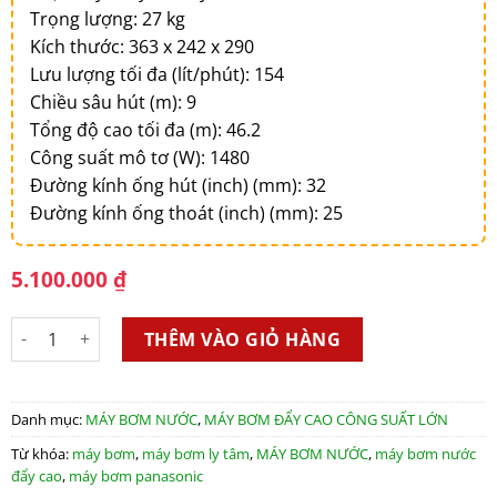
Trọng lượng: 27 kg
Kích thước: 363 x 242 x 290
Lưu lượng tối đa (lít/phút): 154
Chiều sâu hút (m): 9
Tổng độ cao tối đa (m): 46.2
Công suất mô tơ (W): 1480
Đường kính ống hút (inch) (mm): 32
Đường kính ống thoát (inch) (mm): 25
5.100.000
₫
Máy bơm nước ly tâm Panasonic 1480W GP-20HCN1SVN số lư
THÊM VÀO GIỎ HÀNG
Danh mục:
MÁY BƠM NƯỚC
,
MÁY BƠM ĐẨY CAO CÔNG SUẤT LỚN
Từ khóa:
máy bơm
,
máy bơm ly tâm
,
MÁY BƠM NƯỚC
,
máy bơm nước
đẩy cao
,
máy bơm panasonic