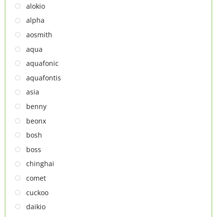
MÁY XAY ĐA NĂNG
alokio
NỒI CHIÊN
alpha
NỒI CHIÊN
aosmith
Thiết bị lọc nước
aqua
TỦ ĐÔNG
aquafonic
TỦ MÁT
aquafontis
TỦ RƯỢU
asia
LÒ VI SÓNG
benny
MÁY LỌC KHÔNG KHÍ
beonx
MÁY NƯỚC NÓNG LẠNH
bosh
NỒI CƠM ĐIỆN
boss
QUẠT ĐIỆN
chinghai
comet
cuckoo
daikio