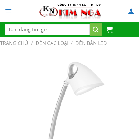
Chuyển
đến
nội
dung
Tìm
kiếm:
TRANG CHỦ
/
ĐÈN CÁC LOẠI
/
ĐÈN BÀN LED