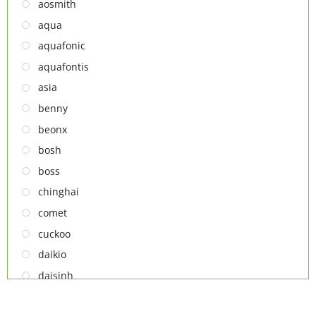
NỒI CHIÊN
aosmith
Thiết bị lọc nước
aqua
TỦ ĐÔNG
aquafonic
TỦ MÁT
aquafontis
TỦ RƯỢU
asia
LÒ VI SÓNG
benny
MÁY LỌC KHÔNG KHÍ
beonx
MÁY NƯỚC NÓNG LẠNH
bosh
NỒI CƠM ĐIỆN
boss
QUẠT ĐIỆN
chinghai
comet
cuckoo
daikio
daisinh
deawoo