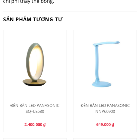
chi phí thay thế bóng.
SẢN PHẨM TƯƠNG TỰ
ĐÈN BÀN LED PANASONIC
ĐÈN BÀN LED PANASONIC
SQ–LE530
NNP60900
2.400.000
₫
649.000
₫