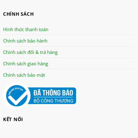
onchyo
CHÍNH SÁCH
oulai
Panasonic
Hình thức thanh toán
panworld
Chính sách bảo hành
philip
Chính sách đổi & trả hàng
robot
senko
Chính sách giao hàng
sharp
Chính sách bảo mật
sonic
sunhouse
superwin
tiger
tiross
KẾT NỐI
Toshiba
xay da nang