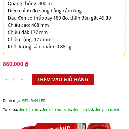
Quang thông: 300lm
Điều chỉnh độ sáng bằng cảm ứng
Đầu đèn có thể xoay 180 độ, thân đèn gật 45 độ
Chiều cao: 468 mm
Chiều dài: 177 mm
Chiều rộng: 177 mm
Khối lượng sản phẩm: 0.86 kg
860.000
₫
Đèn bàn Led Panasonic HH-LT062019 số lượng
THÊM VÀO GIỎ HÀNG
Danh mục:
ĐÈN BÀN LED
Từ khóa:
đèn bàn học
,
đèn bàn học sinh
,
đền bàn led
,
đèn panasonic