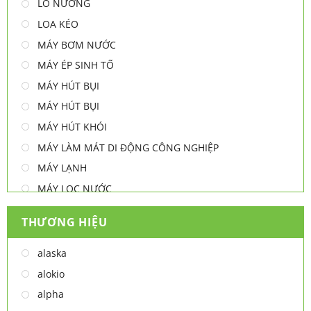
LÒ NƯỚNG
LOA KÉO
MÁY BƠM NƯỚC
MÁY ÉP SINH TỐ
MÁY HÚT BỤI
MÁY HÚT BỤI
MÁY HÚT KHÓI
MÁY LÀM MÁT DI ĐỘNG CÔNG NGHIỆP
MÁY LẠNH
MÁY LỌC NƯỚC
MÁY NƯỚC NÓNG
THƯƠNG HIỆU
MÁY NƯỚC NÓNG - LẠNH
MÁY SẤY TAY
alaska
MÁY XAY ĐA NĂNG
alokio
NỒI CHIÊN
alpha