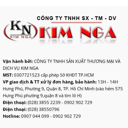
deton
hatari
hitachi
ifan
jatec
jiplai
kadeka
kangaroo
Vận hành bởi:
CÔNG TY TNHH SẢN XUẤT THƯƠNG MẠI VÀ
DỊCH VỤ KIM NGA
kangen
MST:
0307721523 cấp phép Sở KHĐT TP.HCM
kdk
VP giao dịch & TT xử lý đơn hàng, bảo hành:
13H - 14H
ktp
Hưng Phú, Phường 9, Quận 8, TP. Hồ Chí Minh (vào hẻm 575
lifan
Hưng Phú phường 9,quận 8 và tìm lô H)
Mitsubishi
Điện thoại:
(028) 3855 2239 - 0902 902 729
Điện thoại:
(028) 38550796
nanoco
Hotline:
0907 044 099 - 0902 902 729
ninosun
niq