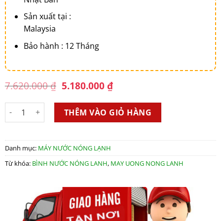
Sản xuất tại :
Malaysia
Bảo hành : 12 Tháng
Original
Current
7.620.000
₫
5.180.000
₫
price
price
was:
is:
Máy nước nóng trực tiếp Panasonic DH-4UDP1VZ (có bơm trợ l
7.620.000 ₫.
5.180.000 ₫.
THÊM VÀO GIỎ HÀNG
Danh mục:
MÁY NƯỚC NÓNG LẠNH
Từ khóa:
BÌNH NƯỚC NÓNG LANH
,
MAY UONG NONG LANH