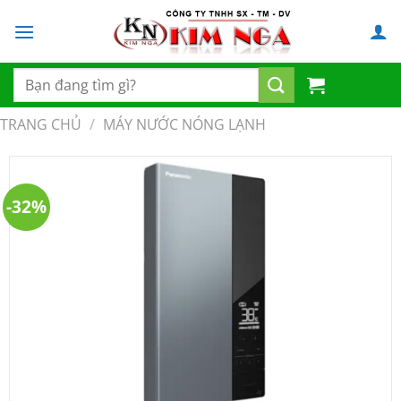
Chuyển
đến
nội
dung
Tìm
kiếm:
TRANG CHỦ
/
MÁY NƯỚC NÓNG LẠNH
-32%