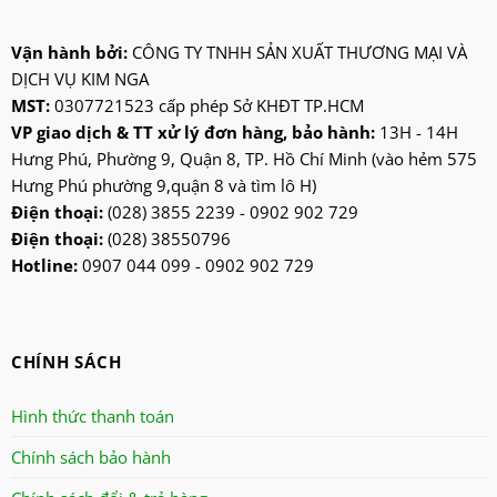
kadeka
kangaroo
Vận hành bởi:
CÔNG TY TNHH SẢN XUẤT THƯƠNG MẠI VÀ
DỊCH VỤ KIM NGA
kangen
MST:
0307721523 cấp phép Sở KHĐT TP.HCM
kdk
VP giao dịch & TT xử lý đơn hàng, bảo hành:
13H - 14H
ktp
Hưng Phú, Phường 9, Quận 8, TP. Hồ Chí Minh (vào hẻm 575
lifan
Hưng Phú phường 9,quận 8 và tìm lô H)
Mitsubishi
Điện thoại:
(028) 3855 2239 - 0902 902 729
Điện thoại:
(028) 38550796
nanoco
Hotline:
0907 044 099 - 0902 902 729
ninosun
niq
onchyo
CHÍNH SÁCH
oulai
Panasonic
Hình thức thanh toán
panworld
Chính sách bảo hành
philip