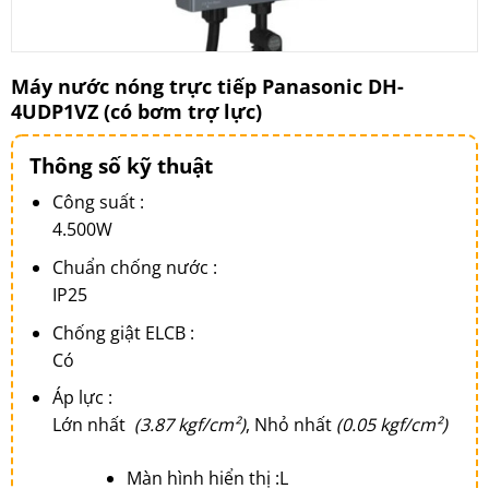
Máy nước nóng trực tiếp Panasonic DH-
4UDP1VZ (có bơm trợ lực)
Thông số kỹ thuật
Công suất :
4.500W
Chuẩn chống nước :
IP25
Chống giật ELCB :
Có
Áp lực :
Lớn nhất
(3.87 kgf/cm²)
, Nhỏ nhất
(0.05 kgf/cm²)
Màn hình hiển thị :L