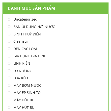
DANH MỤC SẢN PHẨM
Uncategorized
BÀN ỦI ĐỨNG HƠI NƯỚC
BÌNH THUỶ ĐIỆN
Cleansui
ĐÈN CÁC LOẠI
GIA DỤNG GIA ĐÌNH
LINH KIỆN
LÒ NƯỚNG
LOA KÉO
MÁY BƠM NƯỚC
MÁY ÉP SINH TỐ
MÁY HÚT BỤI
MÁY HÚT BỤI