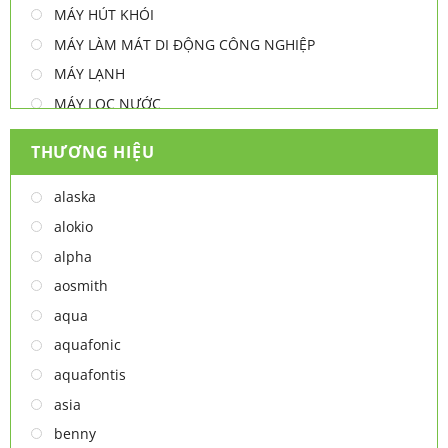
MÁY HÚT KHÓI
MÁY LÀM MÁT DI ĐỘNG CÔNG NGHIỆP
MÁY LẠNH
MÁY LỌC NƯỚC
MÁY NƯỚC NÓNG
THƯƠNG HIỆU
MÁY NƯỚC NÓNG - LẠNH
MÁY SẤY TAY
alaska
MÁY XAY ĐA NĂNG
alokio
NỒI CHIÊN
alpha
NỒI CHIÊN
aosmith
Thiết bị lọc nước
aqua
TỦ ĐÔNG
aquafonic
TỦ MÁT
aquafontis
TỦ RƯỢU
asia
LÒ VI SÓNG
benny