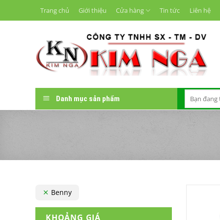
Chuyển
Trang chủ
Giới thiệu
Cửa hàng
Tin tức
Liên hệ
đến
nội
dung
Tìm
Danh mục sản phẩm
kiếm:
Benny
KHOẢNG GIÁ