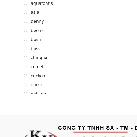
aquafontis
asia
benny
beonx
bosh
boss
chinghai
comet
cuckoo
daikio
daisinh
deawoo
deton
hatari
hitachi