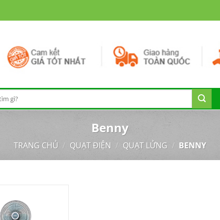
Benny
TRANG CHỦ
/
QUẠT ĐIỆN
/
QUẠT LỬNG
/
BENNY